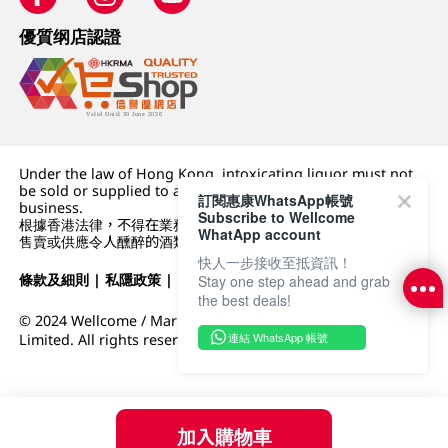
優質纲店認證
Under the law of Hong Kong, intoxicating liquor must not
be sold or supplied to a minor (under 18) in the course of
訂閱惠康WhatsApp帳號
business.
Subscribe to Wellcome
根據香港法律，不得在業務過程中，向未成年人 (18 歲以下人士)
WhatApp account
售賣或供應令人醺醉的酒類。
快人一步接收至抵資訊！
條款及細則
|
私隱政策
|
DFI零售集團
Stay one step ahead and grab
the best deals!
© 2024 Wellcome / Market Place. The Dairy Farm Company
連結 WhatsApp 帳號
Limited. All rights reserved.
加入購物車