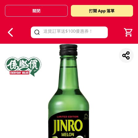
關閉
打開 App 落單
V
alid Until 30 June 2026