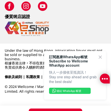
優質纲店認證
Under the law of Hong Kong, intoxicating liquor must not
be sold or supplied to a minor (under 18) in the course of
訂閱惠康WhatsApp帳號
business.
Subscribe to Wellcome
根據香港法律，不得在業務過程中，向未成年人 (18 歲以下人士)
WhatApp account
售賣或供應令人醺醉的酒類。
快人一步接收至抵資訊！
條款及細則
|
私隱政策
|
DFI零售集團
Stay one step ahead and grab
the best deals!
© 2024 Wellcome / Market Place. The Dairy Farm Company
連結 WhatsApp 帳號
Limited. All rights reserved.