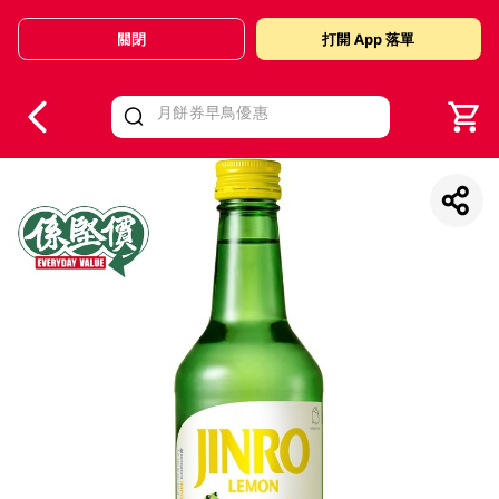
關閉
打開 App 落單
V
alid Until 30 June 2026