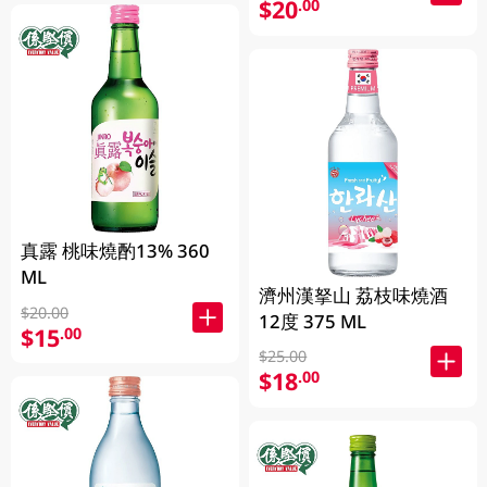
$20
.00
真露 桃味燒酌13% 360
ML
濟州漢拏山 荔枝味燒酒
$20.00
12度 375 ML
$15
.00
$25.00
$18
.00