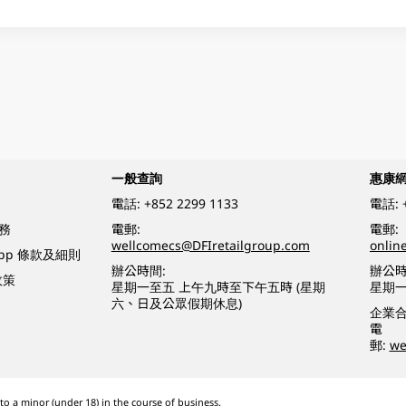
一般查詢
惠康
電話:
+852 2299 1133
電話:
務
電郵:
電郵:
wellcomecs@DFIretailgroup.com
onlin
App 條款及細則
辦公時間:
辦公時
政策
星期一至五 上午九時至下午五時 (星期
星期一
六、日及公眾假期休息)
企業
電
郵:
we
o a minor (under 18) in the course of business.