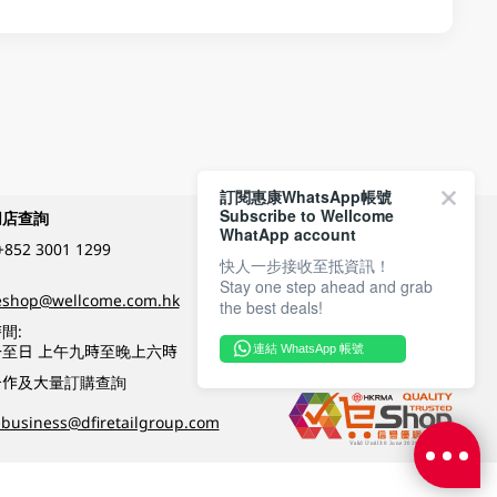
訂閱惠康WhatsApp帳號
Subscribe to Wellcome
網店查詢
付款方式
WhatApp account
+852 3001 1299
快人一步接收至抵資訊！
Stay one step ahead and grab
關注我們
eshop@wellcome.com.hk
the best deals!
間:
至日 上午九時至晚上六時
連結 WhatsApp 帳號
優質纲店認證
合作及大量訂購查詢
business@dfiretailgroup.com