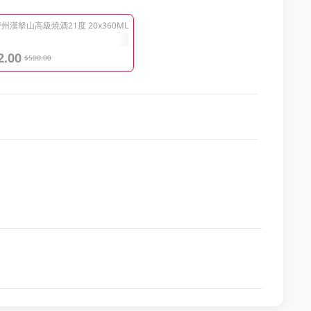
州漢拏山高級燒酒21度 20x360ML
2.00
$500.00