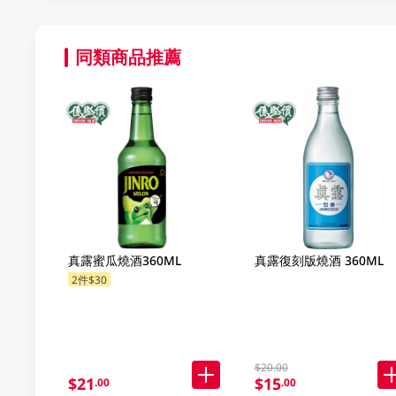
同類商品推薦
真露蜜瓜燒酒360ML
真露復刻版燒酒 360ML
2件$30
$20.00
$21
$15
.00
.00