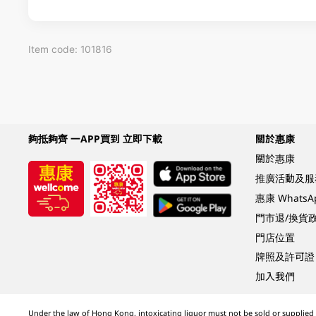
Item code: 101816
夠抵夠齊 一APP買到 立即下載
關於惠康
關於惠康
推廣活動及服
惠康 Whats
門市退/換貨
門店位置
牌照及許可證
加入我們
Under the law of Hong Kong, intoxicating liquor must not be sold or supplied t