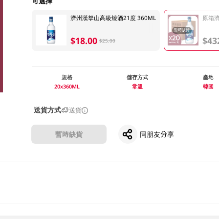
可選擇
濟州漢拏山高級燒酒21度 360ML
原箱濟
暫時缺貨
$18.00
$43
$25.00
規格
儲存方式
產地
20x360ML
常溫
韓國
送貨方式
送貨
暫時缺貨
同朋友分享