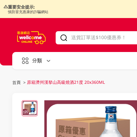
重要安全提示:
慎防冒充惠康的詐騙網站
V
alid Until 30 June 2026
分類
原箱濟州漢拏山高級燒酒21度 20x360ML
首頁
>