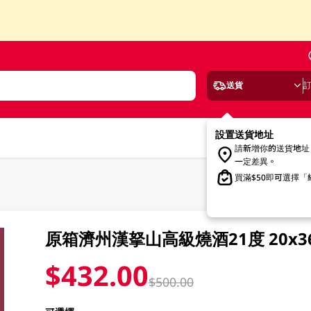
送貨
設置送貨地址
請新增你的送貨地址
一定差異。
買滿$50即可選擇
原箱濟州漢拏山高級燒酒21度 20x3
$432.00
$500.00