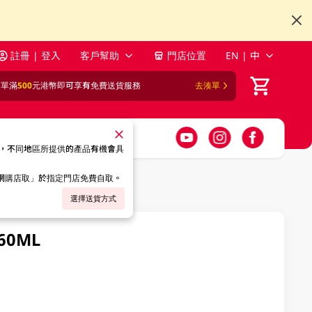
註冊 | 登入
客戶幫助
門店位置
EN | 中
訂單滿
500
元港幣即可享有免費送貨服務
去湊單
，不同地區所提供的產品有機會具
「網購店取」於指定門店免費自取。
選擇送貨方式
60ML