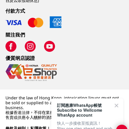
日及公眾假期休息)
付款方式
關注我們
優質纲店認證
Under the law of Hong Kong, intoxicating liquor must not
be sold or supplied to a minor (under 18) in the course of
訂閱惠康WhatsApp帳號
business.
Subscribe to Wellcome
根據香港法律，不得在業務過程中，向未成年人 (18 歲以下人士)
WhatApp account
售賣或供應令人醺醉的酒類。
快人一步接收至抵資訊！
條款及細則
|
私隱政策
|
DFI零售集團
Stay one step ahead and grab