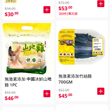
2件$52
$72.00
$53
.00
$34.00
$30
.90
頭3件|新人價
無激素添加竹絲雞
無激素添加 中國冰鮮山地
700GM
雞 1PC
$52.00
$55.00
$45
.00
$46
.00