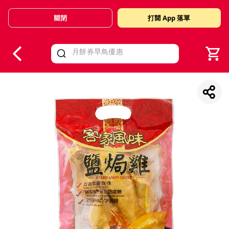
關閉
打開 App 落單
V
alid Until 30 June 2026