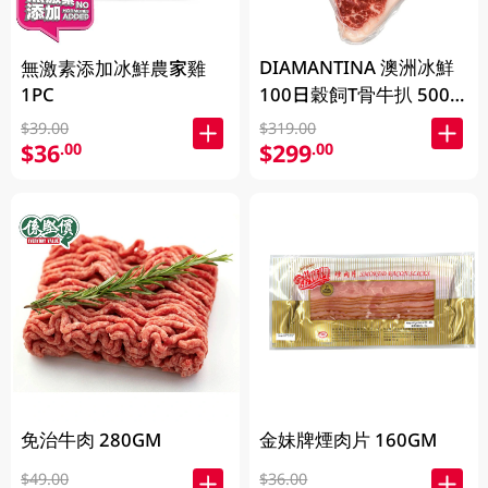
DIAMANTINA 澳洲冰鮮
無激素添加冰鮮農家雞
1PC
100日穀飼T骨牛扒 500
克 (包裝隨機發貨)
$39.00
$319.00
$36
$299
.00
.00
免治牛肉 280GM
金妹牌煙肉片 160GM
$49.00
$36.00