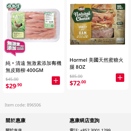
Hormel 美國天然蜜糖火
純。清遠 無激素添加有機
腿 8OZ
無皮雞柳 400GM
$85.00
$45.00
$72
.00
$29
.90
Item code: 896506
關於惠康
惠康網店查詢
關於惠康
電話:
+852 3001 1299