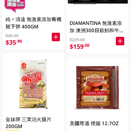
純。清遠 無激素添加有機
DIAMANTINA 無激素添
雞下髀 400GM
加 澳洲300日穀飼和牛西
$45.00
冷扒SB4+ 200克
$229.00
$35
.90
$159
.00
金妹牌 三文治火腿片
美國尊遜 煙腸 12.7OZ
200GM