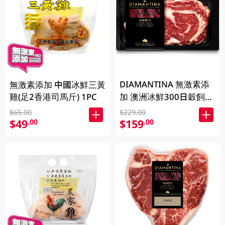
DIAMANTINA 無激素添
無激素添加 中國冰鮮三黃
雞(足2香港司馬斤) 1PC
加 澳洲冰鮮300日穀飼和
牛肉眼扒SB4+ 200克
$65.00
$229.00
$49
$159
.00
.00