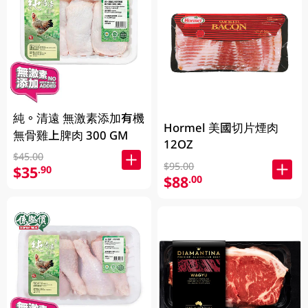
純。清遠 無激素添加有機
Hormel 美國切片煙肉
無骨雞上脾肉 300 GM
12OZ
$45.00
$95.00
$35
.90
$88
.00