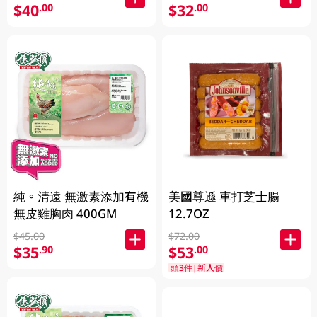
$40
$32
.00
.00
純。清遠 無激素添加有機
美國尊遜 車打芝士腸
無皮雞胸肉 400GM
12.7OZ
$45.00
$72.00
$35
$53
.90
.00
頭3件|新人價