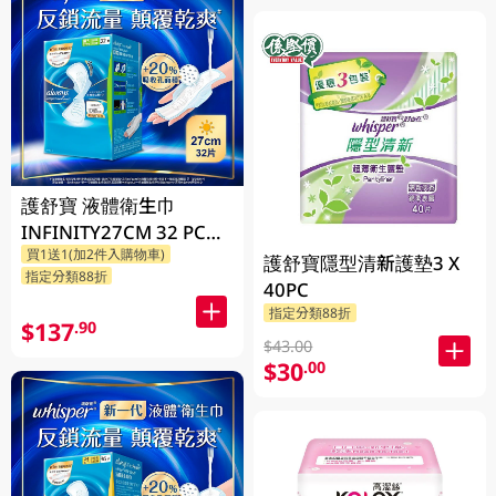
護舒寶 液體衛生巾
INFINITY27CM 32 PC
買1送1(加2件入購物車)
(包裝隨機發放)
護舒寶隱型清新護墊3 X
指定分類88折
40PC
指定分類88折
$137
.90
$43.00
$30
.00