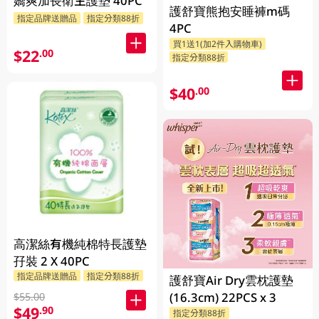
嬌爽加長衛生護墊 40PC
護舒寶熊抱安睡褲m碼
指定品牌送贈品
指定分類88折
4PC
買1送1(加2件入購物車)
$22
.00
指定分類88折
$40
.00
高潔絲有機純棉特長護墊
孖裝 2 X 40PC
指定品牌送贈品
指定分類88折
護舒寶Air Dry雲枕護墊
(16.3cm) 22PCS x 3
$55.00
$49
.90
指定分類88折