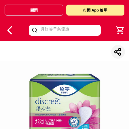
關閉
打開 App 落單
V
alid Until 30 June 2026