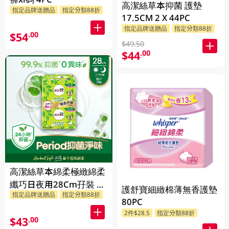
高潔絲草本抑菌 護墊
指定品牌送贈品
指定分類88折
17.5CM 2 X 44PC
指定品牌送贈品
指定分類88折
$54
.00
$49.50
$44
.00
高潔絲草本綿柔極緻綿柔
纖巧日夜用28Cm孖裝 2
護舒寶細緻棉薄無香護墊
指定品牌送贈品
指定分類88折
X 10PC
80PC
2件$28.5
指定分類88折
$43
.00