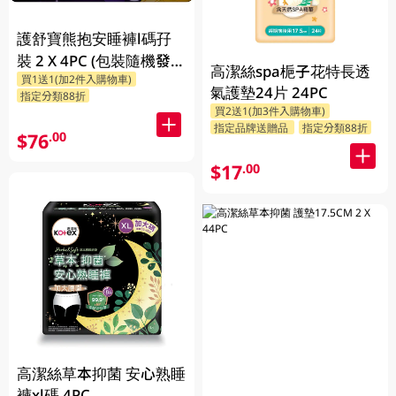
護舒寶熊抱安睡褲l碼孖
裝 2 X 4PC (包裝隨機發
高潔絲spa梔子花特長透
買1送1(加2件入購物車)
放)
氣護墊24片 24PC
指定分類88折
買2送1(加3件入購物車)
指定品牌送贈品
指定分類88折
$76
.00
$17
.00
高潔絲草本抑菌 安心熟睡
褲xl碼 4PC