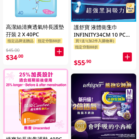
高潔絲清爽透氣特長護墊
護舒寶 液體衛生巾
孖裝 2 X 40PC
INFINITY34CM 10 PC
指定品牌送贈品
指定分類88折
買1送1(加2件入購物車)
(包裝隨機發放)
指定分類88折
$45.00
$34
.00
$55
.90