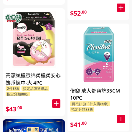
$52
.00
高潔絲極緻綿柔極柔安心
熟睡褲中-大 4PC
2件$36
指定品牌送贈品
倍樂 成人舒爽墊35CM
指定分類88折
10PC
買2送1(加3件入購物車)
$43
.00
指定分類88折
$41
.00