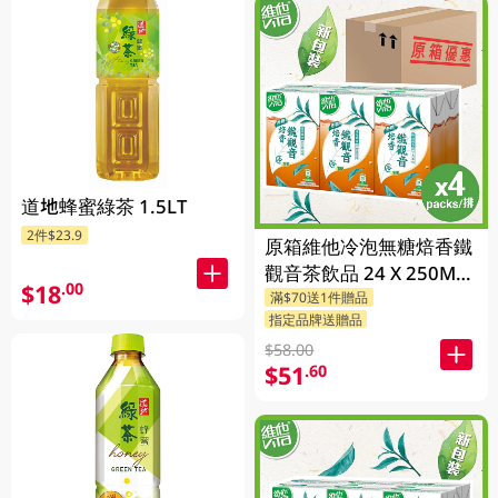
道地蜂蜜綠茶 1.5LT
2件$23.9
原箱維他冷泡無糖焙香鐵
觀音茶飲品 24 X 250ML
$18
.00
滿$70送1件贈品
(新舊包裝隨機發貨)
指定品牌送贈品
$58.00
$51
.60