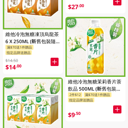
$27
.00
維他冷泡無糖凍頂烏龍茶
6 X 250ML (新舊包裝隨
滿$70送1件贈品
機發貨)
指定品牌送贈品
$14.50
$14
.00
維他冷泡無糖茉莉香片茶
飲品 500ML (新舊包裝隨
2件$12
滿$70送1件贈品
機發貨)
指定品牌送贈品
$9
.50