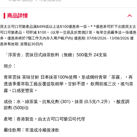
商品詳情
買太古可口可樂產品滿$499或以上送$100優惠券一張。* *優惠券可於下次購買太古
可口可樂產品，可即減 $100。 (以單一交易及折實價計算，每單交易最多送一張優惠
券。優惠券將於7個工作天內存入用戶帳戶內) 優惠期: 07/08/2026 - 13/08/2026 優
惠券有效期: 派發起30日内
「淳茶舍」雲抹日式綠茶飲料（無糖）500毫升 24支裝
簡介：
青翠雲抹 茶味甘鮮 日本抹茶100%使用，形成獨特青翠「茶霧」，再
透過多重萃取工藝反覆提取精華，甘鮮不澀。 飲用前搖三次，搖勻茶
霧，口感更豐富。
成份：水、綠茶葉、抗氧化劑 (301)、抹茶 (0.5克/1.2升）、酸度調
節劑 (500(ii))
產地：香港製造，由太古可口可樂公司代理
最佳飲用：常溫或冷藏後凍飲