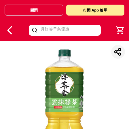
關閉
打開 App 落單
V
alid Until 30 June 2026