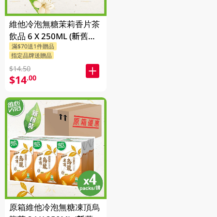
維他冷泡無糖茉莉香片茶
飲品 6 X 250ML (新舊包
滿$70送1件贈品
裝隨機發貨)
指定品牌送贈品
$14.50
$14
.00
原箱維他冷泡無糖凍頂烏