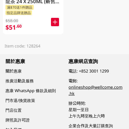
龍茶 24 X 250ML (新舊包
滿$70送1件贈品
裝隨機發貨)
指定品牌送贈品
$58.00
$51
.60
Item code: 128264
關於惠康
惠康網店查詢
關於惠康
電話:
+852 3001 1299
推廣活動及服務
電郵:
onlineshop@wellcome.com
惠康 WhatsApp 條款及細則
.hk
門市退/換貨政策
辦公時間:
星期一至日
門店位置
上午九時至晚上六時
牌照及許可證
企業合作及大量訂購查詢