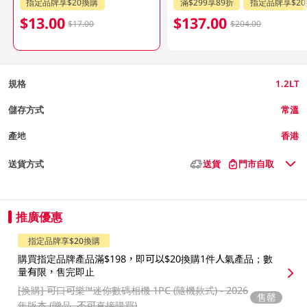
指定品牌享$20換購
滿$299享89折
指定品牌享$2
$13.00
$137.00
$17.00
$204.00
規格
1.2LT
儲存方式
常溫
產地
香港
送貨方式
送貨
門市自取
推廣優惠
指定品牌享$20換購
購買指定品牌產品滿$198，即可以$20換購1件人氣產品；數
量有限，售完即止
[换購]
可口可樂™️迷你數碼相機 1PC (隨機款式) - 2026
售罄
年版本 (贈品, 不可直接購買)