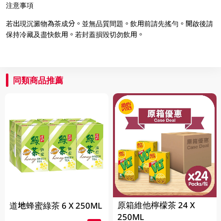
注意事項
若出現沉澱物為茶成分。並無品質間題。飲用前請先搖勻。開啟後請
保持冷藏及盡快飲用。若封蓋損毀切勿飲用。
同類商品推薦
原箱維他檸檬茶 24 X
道地蜂蜜綠茶 6 X 250ML
250ML