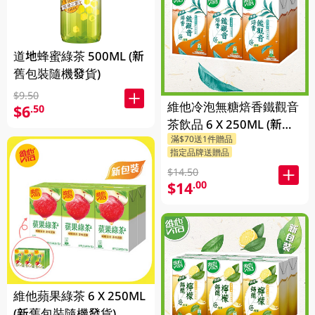
道地蜂蜜綠茶 500ML (新
舊包裝隨機發貨)
$9.50
維他冷泡無糖焙香鐵觀音
$6
.50
茶飲品 6 X 250ML (新舊
滿$70送1件贈品
包裝隨機發貨)
指定品牌送贈品
$14.50
$14
.00
維他蘋果綠茶 6 X 250ML
(新舊包裝隨機發貨)