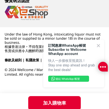
優質纲店認證
Under the law of Hong Kong, intoxicating liquor must not
be sold or supplied to a minor (under 18) in the course of
business.
訂閱惠康WhatsApp帳號
根據香港法律，不得在業務過程中，向未成年人 (18 歲以下人士)
Subscribe to Wellcome
售賣或供應令人醺醉的酒類。
WhatApp account
條款及細則
|
私隱政策
|
DFI零售集團
快人一步接收至抵資訊！
Stay one step ahead and grab
the best deals!
© 2024 Wellcome / Market Place. The Dairy Farm Company
Limited. All rights reserved.
連結 WhatsApp 帳號
加入購物車