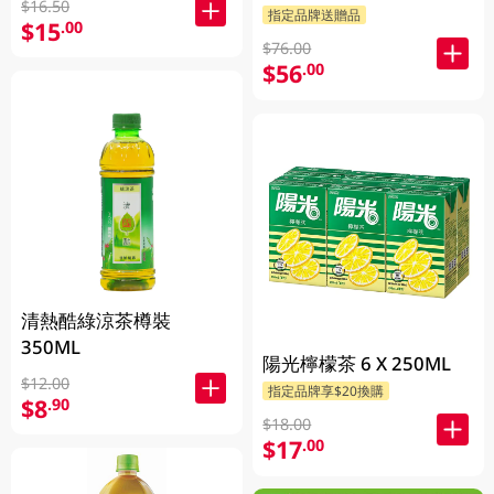
$16.50
指定品牌送贈品
$15
.00
$76.00
$56
.00
清熱酷綠涼茶樽裝
350ML
陽光檸檬茶 6 X 250ML
$12.00
指定品牌享$20換購
$8
.90
$18.00
$17
.00