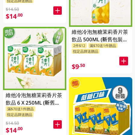
指定品牌送贈品
$14.50
$14
.00
維他冷泡無糖茉莉香片茶
飲品 500ML (新舊包裝隨
2件$12
滿$70送1件贈品
機發貨)
指定品牌送贈品
$9
.50
維他冷泡無糖茉莉香片茶
飲品 6 X 250ML (新舊包
滿$70送1件贈品
裝隨機發貨)
指定品牌送贈品
$14.50
$14
.00