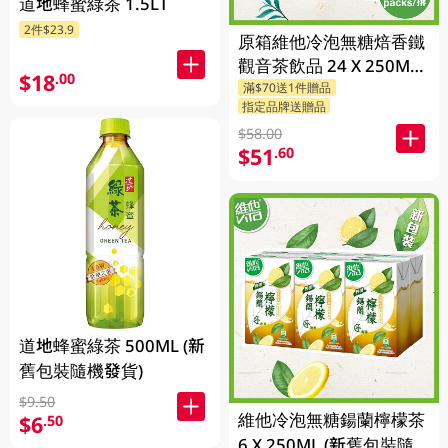
道地蜂蜜綠茶 1.5LT
2件$23.9
原箱維他冷泡無糖焙香鐵
觀音茶飲品 24 X 250ML
$18
.00
滿$70送1件贈品
(新舊包裝隨機發貨)
指定品牌送贈品
$58.00
$51
.60
道地蜂蜜綠茶 500ML (新
舊包裝隨機發貨)
$9.50
維他冷泡無糖鍚蘭檸檬茶
$6
.50
6 X 250ML (新舊包裝隨