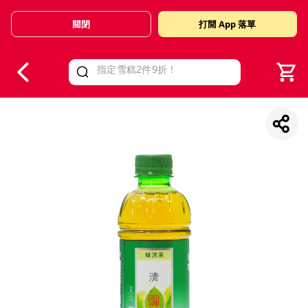
關閉
打開 App 落單
V
alid Until 30 June 2026