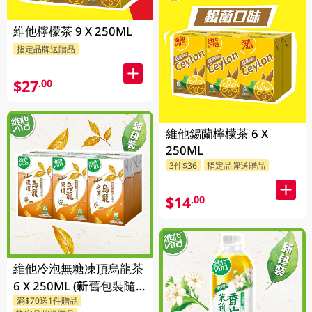
維他檸檬茶 9 X 250ML
指定品牌送贈品
$27
.00
維他錫蘭檸檬茶 6 X
250ML
3件$36
指定品牌送贈品
$14
.00
維他冷泡無糖凍頂烏龍茶
6 X 250ML (新舊包裝隨
滿$70送1件贈品
機發貨)