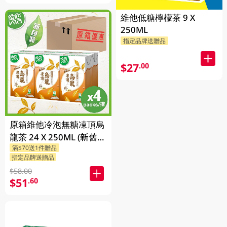
維他低糖檸檬茶 9 X
250ML
指定品牌送贈品
$27
.00
原箱維他冷泡無糖凍頂烏
龍茶 24 X 250ML (新舊包
滿$70送1件贈品
裝隨機發貨)
指定品牌送贈品
$58.00
$51
.60