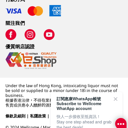
關注我們
優質纲店認證
Under the law of Hong Kong, intoxicating liquor must not
be sold or supplied to a minor (under 18) in the course of
business.
訂閱惠康WhatsApp帳號
根據香港法律，不得在業務過程中，向未成年人 (18 歲以下人士)
Subscribe to Wellcome
售賣或供應令人醺醉的酒類。
WhatApp account
條款及細則
|
私隱政策
|
DFI零售集團
快人一步接收至抵資訊！
Stay one step ahead and grab
the best deals!
© 2024 Wellcome / Market Place. The Dairy Farm Company