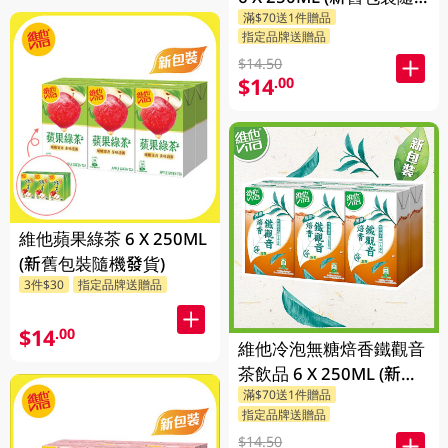
滿$70送1件贈品
機發貨)
指定品牌送贈品
$14.50
$14
.00
維他蘋果綠茶 6 X 250ML
(新舊包裝隨機發貨)
3件$30
指定品牌送贈品
$14
.00
維他冷泡無糖焙香鐵觀音
茶飲品 6 X 250ML (新舊
滿$70送1件贈品
包裝隨機發貨)
指定品牌送贈品
$14.50