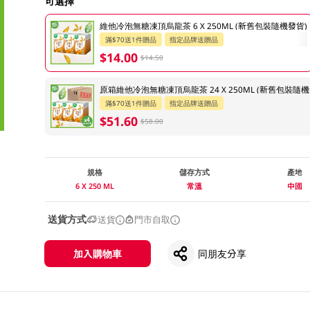
可選擇
維他冷泡無糖凍頂烏龍茶 6 X 250ML (新舊包裝隨機發貨)
滿$70送1件贈品
指定品牌送贈品
$14.00
$14.50
原箱維他冷泡無糖凍頂烏龍茶 24 X 250ML (新舊包裝隨機
滿$70送1件贈品
指定品牌送贈品
$51.60
$58.00
規格
儲存方式
產地
6 X 250 ML
常溫
中國
送貨方式
送貨
門市自取
加入購物車
同朋友分享