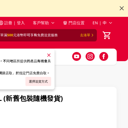
註冊 | 登入
客戶幫助
門店位置
EN | 中
訂單滿
500
元港幣即可享有免費送貨服務
去湊單
，不同地區所提供的產品有機會具
「網購店取」於指定門店免費自取。
選擇送貨方式
L (新舊包裝隨機發貨)