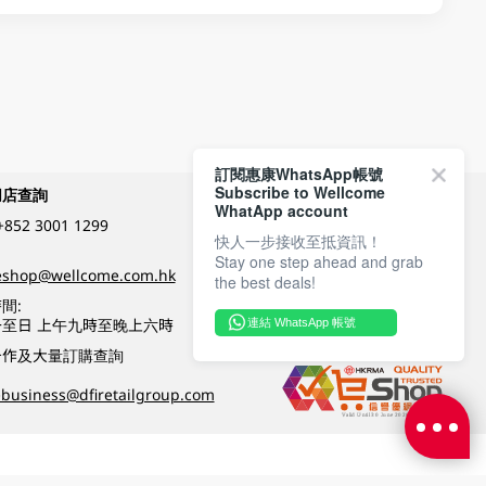
訂閱惠康WhatsApp帳號
Subscribe to Wellcome
網店查詢
付款方式
WhatApp account
+852 3001 1299
快人一步接收至抵資訊！
Stay one step ahead and grab
關注我們
eshop@wellcome.com.hk
the best deals!
間:
至日 上午九時至晚上六時
連結 WhatsApp 帳號
優質纲店認證
合作及大量訂購查詢
business@dfiretailgroup.com