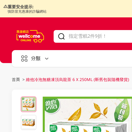
重要安全提示:
慎防冒充惠康的詐騙網站
V
alid Until 30 June 2026
分類
首頁
>
維他冷泡無糖凍頂烏龍茶 6 X 250ML (新舊包裝隨機發貨)