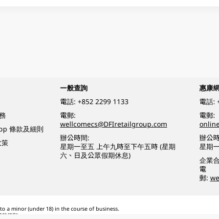
一般查詢
惠康
電話:
+852 2299 1133
電話:
務
電郵:
電郵:
wellcomecs@DFIretailgroup.com
onlin
App 條款及細則
辦公時間:
辦公時
政策
星期一至五 上午九時至下午五時 (星期
星期一
六、日及公眾假期休息)
企業
電
郵:
we
o a minor (under 18) in the course of business.
醉的酒類。