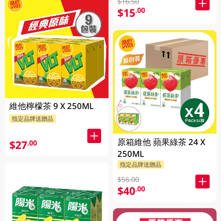
$16.50
$15
.00
維他檸檬茶 9 X 250ML
指定品牌送贈品
原箱維他 蘋果綠茶 24 X
$27
.00
250ML
指定品牌送贈品
$56.00
$40
.00