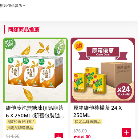
照片僅供參考。
同類商品推薦
維他冷泡無糖凍頂烏龍茶
原箱維他檸檬茶 24 X
250ML
6 X 250ML (新舊包裝隨
滿$70送1件贈品
指定品牌送贈品
機發貨)
指定品牌送贈品
$76.00
$14.50
$56
.00