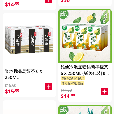
$14
.00
維他冷泡無糖鍚蘭檸檬茶
道地極品烏龍茶 6 X
6 X 250ML (新舊包裝隨
250ML
滿$70送1件贈品
機發貨)
指定品牌送贈品
$16.50
$15
.00
$14.50
$14
.00