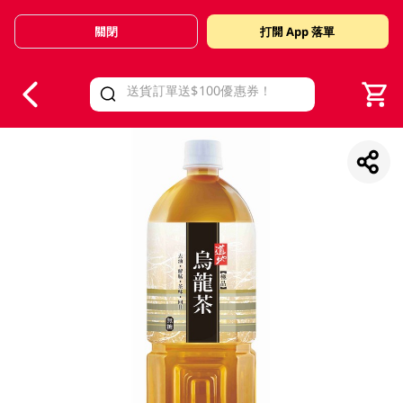
關閉
打開 App 落單
V
alid Until 30 June 2026