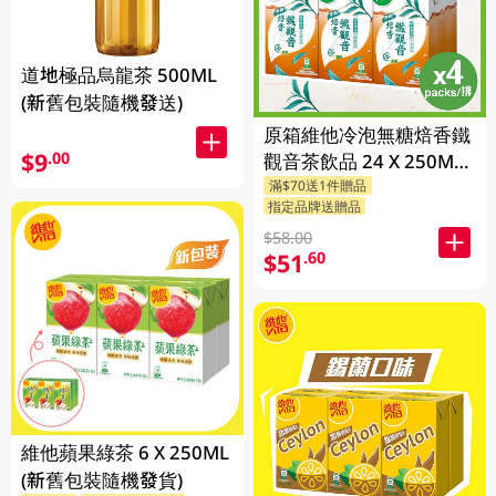
道地極品烏龍茶 500ML
(新舊包裝隨機發送)
原箱維他冷泡無糖焙香鐵
$9
.00
觀音茶飲品 24 X 250ML
滿$70送1件贈品
(新舊包裝隨機發貨)
指定品牌送贈品
$58.00
$51
.60
維他蘋果綠茶 6 X 250ML
(新舊包裝隨機發貨)