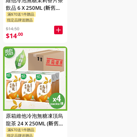
維他冷泡無糖茉莉香片茶
飲品 6 X 250ML (新舊包
滿$70送1件贈品
裝隨機發貨)
指定品牌送贈品
$14.50
$14
.00
原箱維他冷泡無糖凍頂烏
龍茶 24 X 250ML (新舊包
滿$70送1件贈品
裝隨機發貨)
指定品牌送贈品