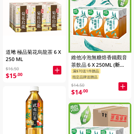
道地 極品菊花烏龍茶 6 X
維他冷泡無糖焙香鐵觀音
250 ML
茶飲品 6 X 250ML (新舊
$16.50
滿$70送1件贈品
包裝隨機發貨)
$15
.00
指定品牌送贈品
$14.50
$14
.00