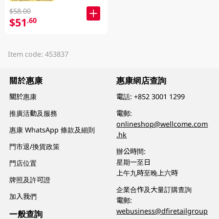
$58.00
$51
.60
Item code: 453837
關於惠康
惠康網店查詢
關於惠康
電話:
+852 3001 1299
推廣活動及服務
電郵:
onlineshop@wellcome.com
惠康 WhatsApp 條款及細則
.hk
門市退/換貨政策
辦公時間:
星期一至日
門店位置
上午九時至晚上六時
牌照及許可證
企業合作及大量訂購查詢
加入我們
電郵:
webusiness@dfiretailgroup
一般查詢