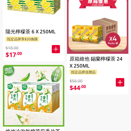
陽光檸檬茶 6 X 250ML
指定品牌享$20換購
$18.00
$17
.00
原箱維他 錫蘭檸檬茶 24
X 250ML
指定品牌送贈品
$56.00
$44
.00