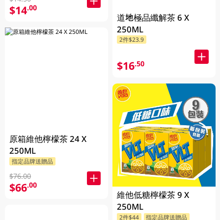
$14
.00
道地極品纖解茶 6 X
250ML
2件$23.9
$16
.50
原箱維他檸檬茶 24 X
250ML
指定品牌送贈品
$76.00
$66
.00
維他低糖檸檬茶 9 X
250ML
2件$44
指定品牌送贈品