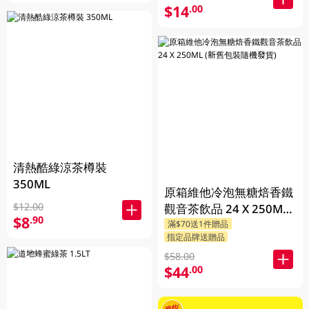
$14
.00
清熱酷綠涼茶樽裝
350ML
原箱維他冷泡無糖焙香鐵
$12.00
觀音茶飲品 24 X 250ML
$8
.90
滿$70送1件贈品
(新舊包裝隨機發貨)
指定品牌送贈品
$58.00
$44
.00