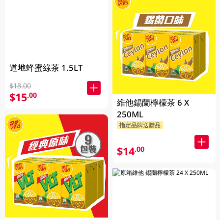
道地蜂蜜綠茶 1.5LT
$18.00
$15
.00
維他錫蘭檸檬茶 6 X
250ML
指定品牌送贈品
$14
.00