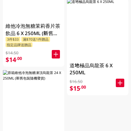
維他冷泡無糖茉莉香片茶
飲品 6 X 250ML (新舊包
3件$33
滿$70送1件贈品
裝隨機發貨)
指定品牌送贈品
$14.50
$14
.00
道地極品烏龍茶 6 X
250ML
$16.50
$15
.00