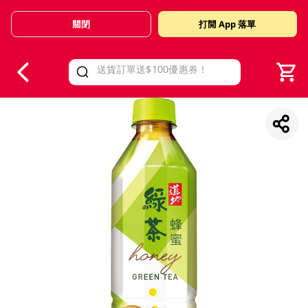
關閉
打開 App 落單
V
alid Until 30 June 2026