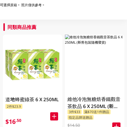
可選擇原箱。 照片僅供參考。
同類商品推薦
維他冷泡無糖焙香鐵觀音
道地蜂蜜綠茶 6 X 250ML
茶飲品 6 X 250ML (新舊
2件$23.9
3件$33
滿$70送1件贈品
包裝隨機發貨)
指定品牌送贈品
$16
.50
$14.50