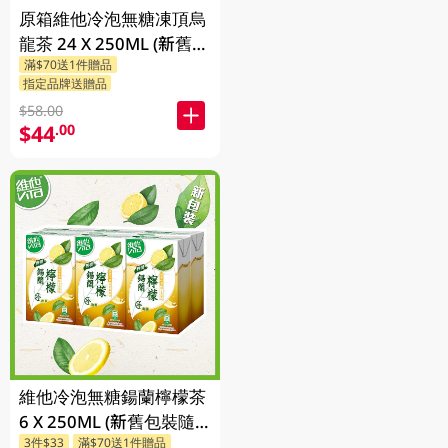
原箱維他冷泡無糖凍頂烏
龍茶 24 X 250ML (新舊包
滿$70送1件贈品
裝隨機發貨)
指定品牌送贈品
$58.00
$44
.00
維他冷泡無糖鍚蘭檸檬茶
6 X 250ML (新舊包裝隨
3件$33
滿$70送1件贈品
機發貨)