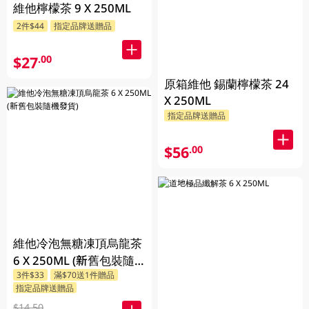
維他檸檬茶 9 X 250ML
2件$44
指定品牌送贈品
$27
.00
原箱維他 錫蘭檸檬茶 24
X 250ML
指定品牌送贈品
$56
.00
維他冷泡無糖凍頂烏龍茶
6 X 250ML (新舊包裝隨
3件$33
滿$70送1件贈品
機發貨)
指定品牌送贈品
$14.50