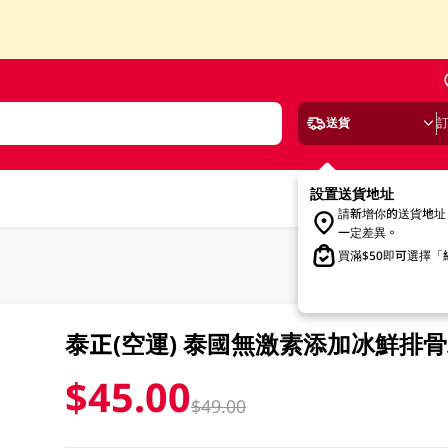
送貨
設置送貨地址
請新增你的送貨地址
一定差異。
買滿$50即可選擇
泰正(空運) 泰國無激素添加冰鮮排骨粒
$45.00
$49.00