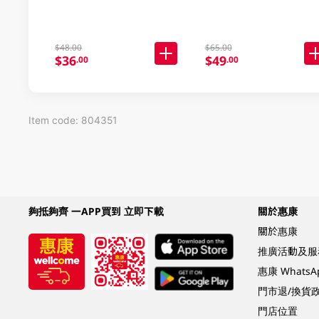
$48.00
$65.00
$36
$49
.00
.00
Item code: 804351
夠抵夠齊 一APP買到 立即下載
關於惠康
關於惠康
推廣活動及服
惠康 Whats
門市退/換貨
門店位置