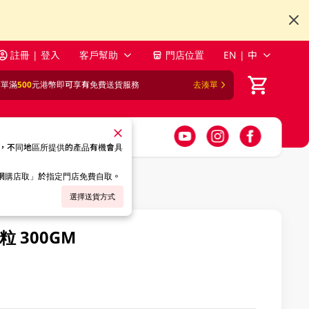
註冊 | 登入
客戶幫助
門店位置
EN | 中
訂單滿
500
元港幣即可享有免費送貨服務
去湊單
，不同地區所提供的產品有機會具
「網購店取」於指定門店免費自取。
選擇送貨方式
 300GM