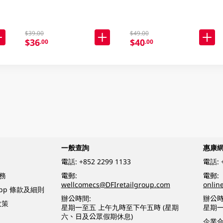
$39.00
$49.00
$36
$40
.00
.00
一般查詢
惠康
電話:
+852 2299 1133
電話:
務
電郵:
電郵:
wellcomecs@DFIretailgroup.com
onlin
App 條款及細則
辦公時間:
辦公時
政策
星期一至五 上午九時至下午五時 (星期
星期一
六、日及公眾假期休息)
企業