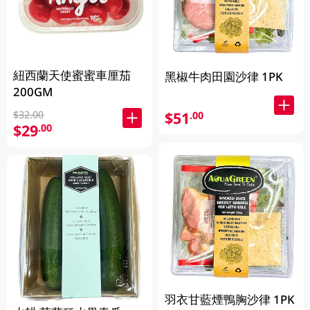
紐西蘭天使蜜蜜車厘茄
黑椒牛肉田園沙律 1PK
200GM
$51
$32.00
.00
$29
.00
羽衣甘藍煙鴨胸沙律 1PK