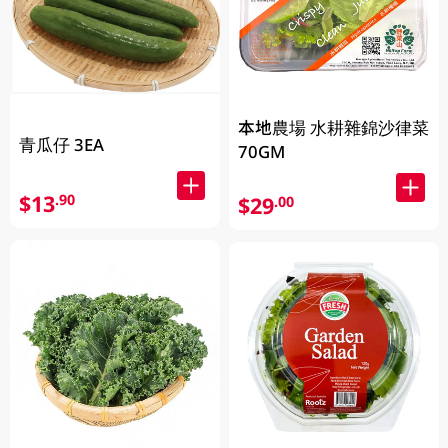
本地農場 水耕雜錦沙律菜
青瓜仔 3EA
70GM
$13
.90
$29
.00