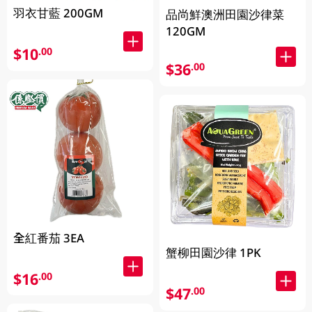
羽衣甘藍 200GM
品尚鮮澳洲田園沙律菜
120GM
$10
.00
$36
.00
全紅番茄 3EA
蟹柳田園沙律 1PK
$16
.00
$47
.00