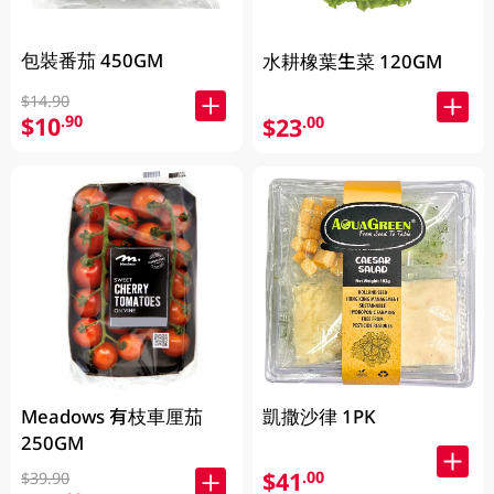
包裝番茄 450GM
水耕橡葉生菜 120GM
$14.90
$10
.90
$23
.00
Meadows 有枝車厘茄
凱撒沙律 1PK
250GM
$41
.00
$39.90