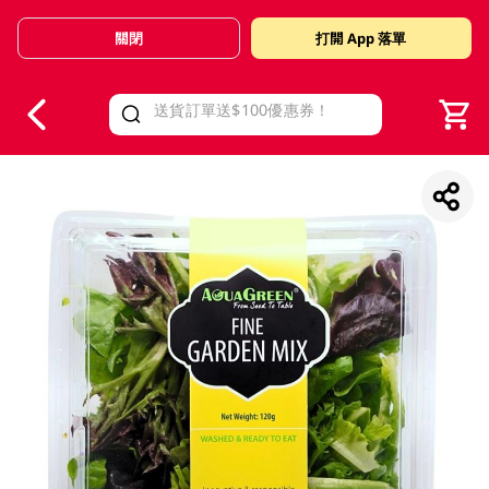
關閉
打開 App 落單
V
alid Until 30 June 2026