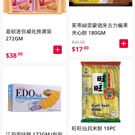
茱蒂絲雷蒙德朱古力榛果
嘉頓迷你威化推廣裝
夾心餅 180GM
272GM
$30.00
$17
.00
$38
.50
旺旺仙貝米餅 10PC
江戶原味餅 172GM (包裝