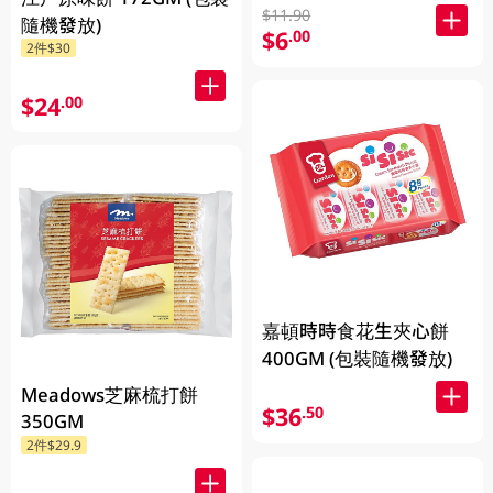
$11.90
隨機發放)
$6
.00
2件$30
$24
.00
嘉頓時時食花生夾心餅
400GM (包裝隨機發放)
Meadows芝麻梳打餅
$36
.50
350GM
2件$29.9