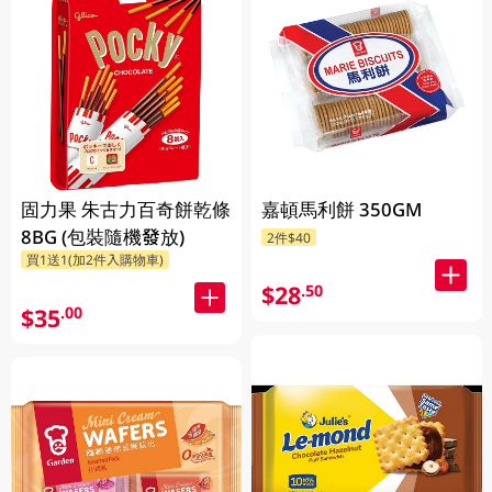
固力果 朱古力百奇餅乾條
嘉頓馬利餅 350GM
8BG (包裝隨機發放)
2件$40
買1送1(加2件入購物車)
$28
.50
$35
.00