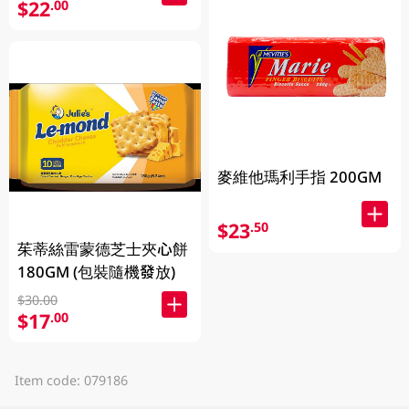
$22
.00
麥維他瑪利手指 200GM
$23
.50
茱蒂絲雷蒙德芝士夾心餅
180GM (包裝隨機發放)
$30.00
$17
.00
Item code: 079186