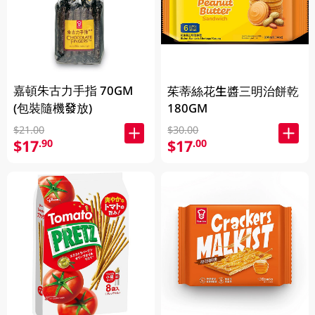
嘉頓朱古力手指 70GM
茱蒂絲花生醬三明治餅乾
(包裝隨機發放)
180GM
$21.00
$30.00
$17
$17
.90
.00