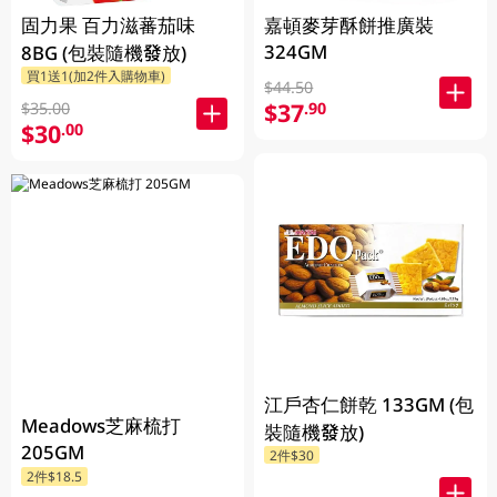
固力果 百力滋蕃茄味
嘉頓麥芽酥餅推廣裝
324GM
8BG (包裝隨機發放)
買1送1(加2件入購物車)
$44.50
$37
.90
$35.00
$30
.00
江戶杏仁餅乾 133GM (包
Meadows芝麻梳打
裝隨機發放)
205GM
2件$30
2件$18.5