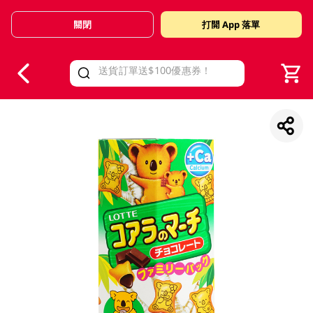
關閉
打開 App 落單
V
alid Until 30 June 2026