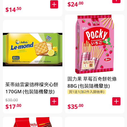
$24
.00
$14
.50
固力果 草莓百奇餅乾條
茱蒂絲雷蒙德檸檬夾心餅
8BG (包裝隨機發放)
170GM (包裝隨機發放)
買1送1(加2件入購物車)
$30.00
$17
$35
.00
.00