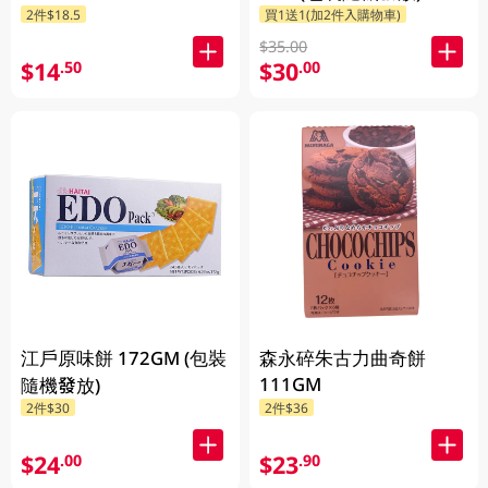
2件$18.5
買1送1(加2件入購物車)
$35.00
$14
$30
.50
.00
江戶原味餅 172GM (包裝
森永碎朱古力曲奇餅
111GM
隨機發放)
2件$30
2件$36
$24
$23
.00
.90