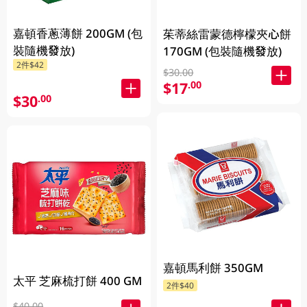
嘉頓香蔥薄餅 200GM (包
茱蒂絲雷蒙德檸檬夾心餅
裝隨機發放)
170GM (包裝隨機發放)
2件$42
$30.00
$17
.00
$30
.00
嘉頓馬利餅 350GM
太平 芝麻梳打餅 400 GM
2件$40
$40.00