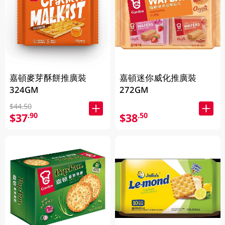
嘉頓麥芽酥餅推廣裝
嘉頓迷你威化推廣裝
324GM
272GM
$44.50
$37
$38
.90
.50