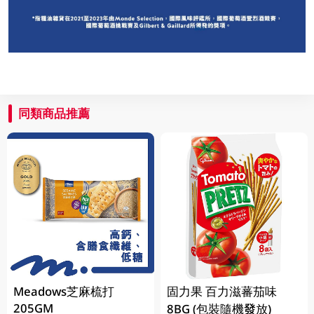
同類商品推薦
Meadows芝麻梳打
固力果 百力滋蕃茄味
205GM
8BG (包裝隨機發放)