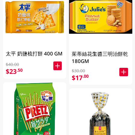
太平 奶鹽梳打餅 400 GM
茱蒂絲花生醬三明治餅乾
180GM
$40.00
$23
.50
$30.00
$17
.00