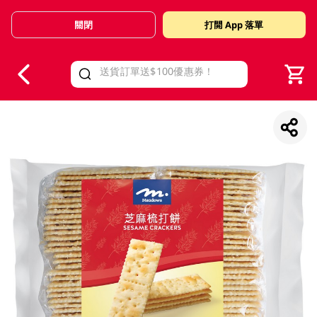
關閉
打開 App 落單
V
alid Until 30 June 2026