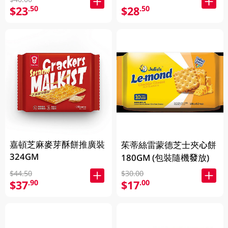
$23
$28
.50
.50
嘉頓芝麻麥芽酥餅推廣裝
茱蒂絲雷蒙德芝士夾心餅
324GM
180GM (包裝隨機發放)
$44.50
$30.00
$37
$17
.90
.00