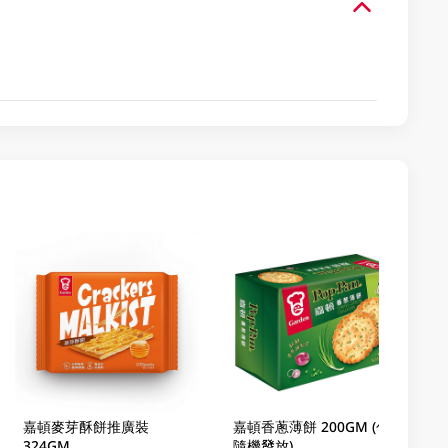
嘉頓麥芽酥餅推廣裝
嘉頓香蔥薄餅 200GM (包裝
324GM
隨機發放)