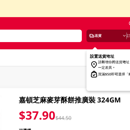
送貨
設置送貨地址
請新增你的送貨地址
一定差異。
買滿$50即可選擇
嘉頓芝麻麥芽酥餅推廣裝 324GM
$37.90
$44.50