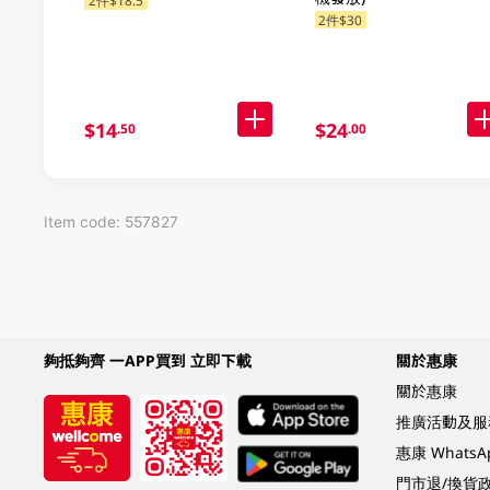
2件$18.5
2件$30
$14
$24
.50
.00
Item code: 557827
夠抵夠齊 一APP買到 立即下載
關於惠康
關於惠康
推廣活動及服
惠康 Whats
門市退/換貨