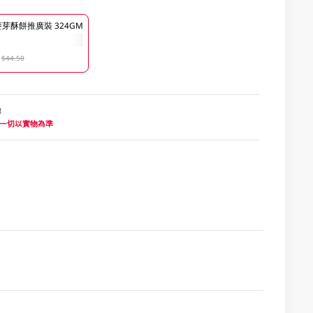
芽酥餅推廣裝 324GM
$44.50
地
 一切以實物為準