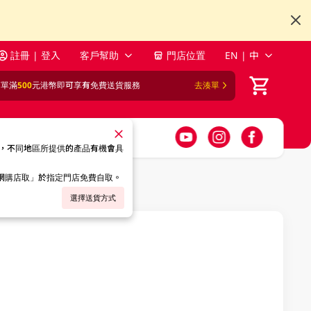
註冊 | 登入
客戶幫助
門店位置
EN | 中
訂單滿
500
元港幣即可享有免費送貨服務
去湊單
，不同地區所提供的產品有機會具
「網購店取」於指定門店免費自取。
選擇送貨方式