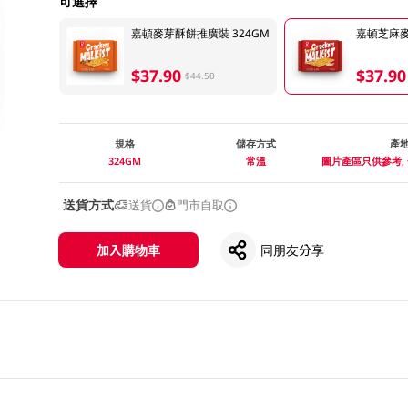
可選擇
嘉頓麥芽酥餅推廣裝 324GM
嘉頓芝麻麥
$37.90
$37.90
$44.50
規格
儲存方式
產
324GM
常溫
圖片產區只供參考,
送貨方式
送貨
門市自取
加入購物車
同朋友分享