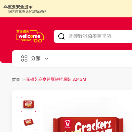
重要安全提示:
慎防冒充惠康的詐騙網站
V
alid Until 30 June 2026
分類
嘉頓芝麻麥芽酥餅推廣裝 324GM
首頁
>