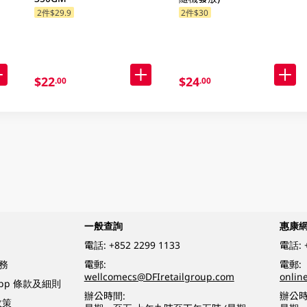
2件$29.9
2件$30
$22
$24
.00
.00
一般查詢
惠康
電話:
+852 2299 1133
電話:
務
電郵:
電郵:
wellcomecs@DFIretailgroup.com
onlin
App 條款及細則
辦公時間:
辦公時
政策