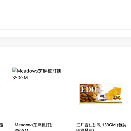
隨
Meadows芝麻梳打餅
江戶杏仁餅乾 133GM (包裝
350GM
隨機發放)