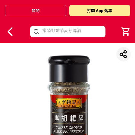
關閉
打開 App 落單
V
alid Until 30 June 2026