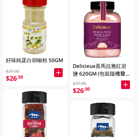
好味純正白胡椒粉 50GM
Delicieux喜馬拉雅紅岩
$29.00
鹽 620GM (包裝隨機發
$26
.50
放)
$37.00
$26
.00