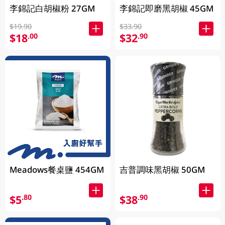
李錦記白胡椒粉 27GM
李錦記即磨黑胡椒 45GM
$19.90
$33.90
$18
$32
.00
.90
Meadows餐桌鹽 454GM
吉普調味黑胡椒 50GM
$5
$38
.80
.90