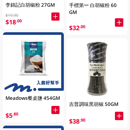
李錦記白胡椒粉 27GM
手標第一 白胡椒粉 60
GM
$19.90
$18
.00
$32
.00
Meadows餐桌鹽 454GM
吉普調味黑胡椒 50GM
$5
.80
$38
.90