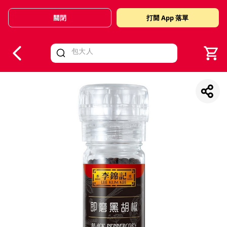
關閉
打開 App 落單
V
alid Until 30 June 2026