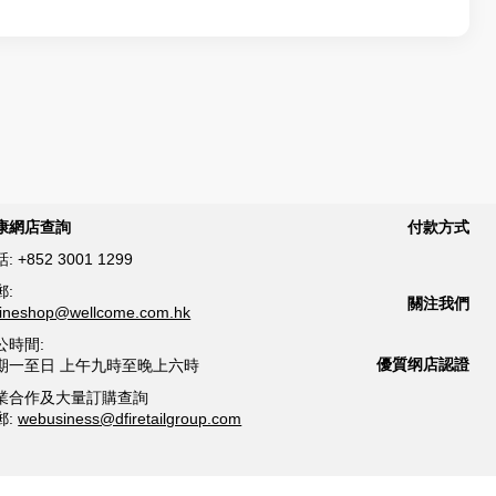
康網店查詢
付款方式
話:
+852 3001 1299
郵:
關注我們
lineshop@wellcome.com.hk
公時間:
優質纲店認證
期一至日 上午九時至晚上六時
業合作及大量訂購查詢
郵:
webusiness@dfiretailgroup.com