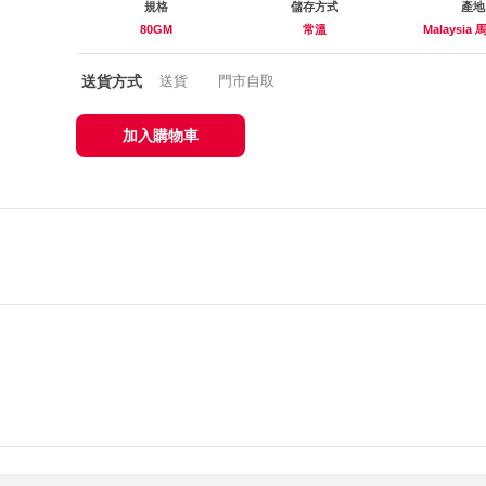
規格
儲存方式
產地
80GM
常溫
Malaysia
送貨方式
送貨
門市自取
加入購物車