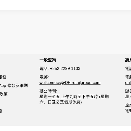
一般查詢
惠
電話:
+852 2299 1133
電
服務
電郵:
電
wellcomecs@DFIretailgroup.com
on
sApp 條款及細則
辦公時間:
辦
貨政策
星期一至五 上午九時至下午五時 (星期
星
六、日及公眾假期休息)
企
電
證