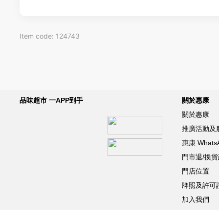
Item code: 124743
品味超市 一APP到手
關於惠康
關於惠康
推廣活動及
惠康 What
門市退/換
門店位置
牌照及許可
加入我們