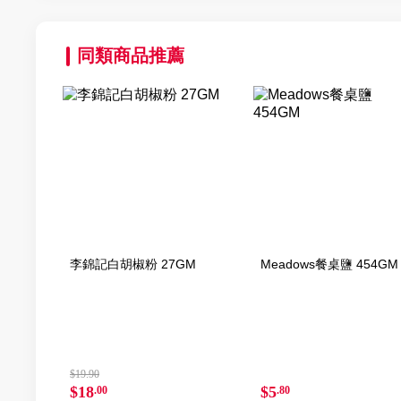
同類商品推薦
李錦記白胡椒粉 27GM
Meadows餐桌鹽 454GM
$19.90
$18
$5
.00
.80