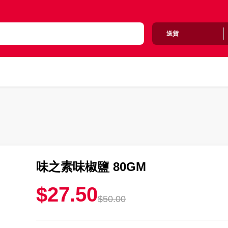
送貨
味之素味椒鹽 80GM
$27.50
$50.00