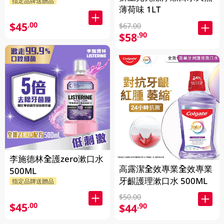
指定品牌送贈品
薄荷味 1LT
$45
.00
$67.00
$58
.90
李施德林全護zero漱口水
高露潔全效專業全效專業
500ML
牙齦護理漱口水 500ML
指定品牌送贈品
$50.00
$45
.00
$44
.90