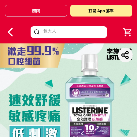
關閉
打開 App 落單
V
alid Until 30 June 2026