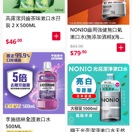
高露潔貝齒茶味漱口水孖
裝 2 X 500ML
NONIO齒周強健無口氣
漱口水(無添加酒精)(海鹽
$46
.00
薄荷味) 1000ML
$83.90
$79
.90
李施德林全護漱口水
500ML
獅王光亮潔淨漱口水天然