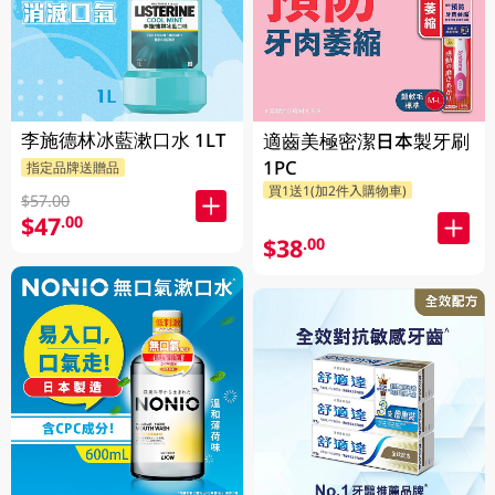
李施德林冰藍漱口水 1LT
適齒美極密潔日本製牙刷
1PC
指定品牌送贈品
買1送1(加2件入購物車)
$57.00
$47
.00
$38
.00