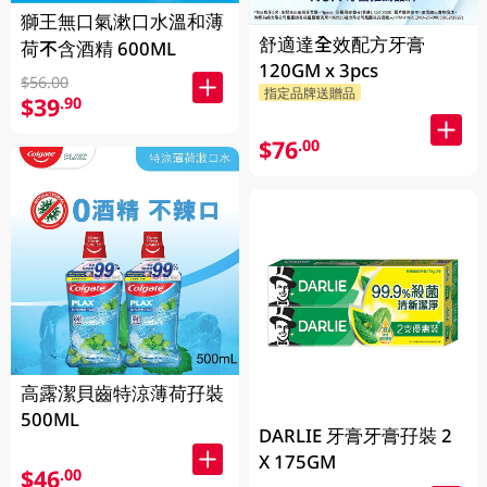
獅王無口氣漱口水溫和薄
舒適達全效配方牙膏
荷不含酒精 600ML
120GM x 3pcs
$56.00
指定品牌送贈品
$39
.90
$76
.00
高露潔貝齒特涼薄荷孖裝
500ML
DARLIE 牙膏牙膏孖裝 2
X 175GM
$46
.00