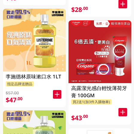
$28
.00
李施德林原味漱口水 1LT
指定品牌送贈品
高露潔光感白輕悅薄荷牙
$57.00
膏 100GM
$47
.00
買2送1(加3件入購物車)
$43
.00