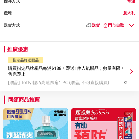
儲存方式
常溫
產地
意大利
送貨方式
送貨
門市自取
推廣優惠
指定品牌送贈品
購買指定品牌產品每滿$188，即送1件人氣贈品；數量有限，
售完即止
[贈品]
Toffy 輕巧高速風扇1 PC (贈品, 不可直接購買)
x1
同類商品推薦