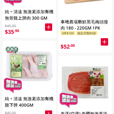
純。清遠 無激素添加有機
無骨雞上脾肉 300 GM
本地農場新鮮黑毛梅頭瘦
$45.00
肉 180 - 220GM 1PK
$35
.90
3件$100
指定分類85折
$52
.00
純。清遠 無激素添加有機
雞下髀 400GM
$45.00
泰正(空運) 泰國無激素添