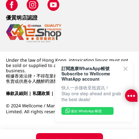
優質纲店認證
Under the law of Hong Kong, intoxicating liquor must not
be sold or supplied to a minor (under 18) in the course of
訂閱惠康WhatsApp帳號
business.
Subscribe to Wellcome
根據香港法律，不得在業務過程中，向未成年人 (18 歲以下人士)
WhatApp account
售賣或供應令人醺醉的酒類。
快人一步接收至抵資訊！
條款及細則
|
私隱政策
|
DFI零售集團
Stay one step ahead and grab
the best deals!
© 2024 Wellcome / Market Place. The Dairy Farm Company
連結 WhatsApp 帳號
Limited. All rights reserved.