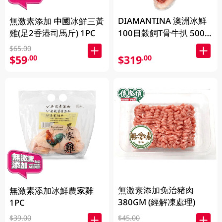
DIAMANTINA 澳洲冰鮮
無激素添加 中國冰鮮三黃
雞(足2香港司馬斤) 1PC
100日穀飼T骨牛扒 500
克 (包裝隨機發貨)
$65.00
$59
$319
.00
.00
無激素添加免治豬肉
無激素添加冰鮮農家雞
380GM (經解凍處理)
1PC
$39.00
$45.00