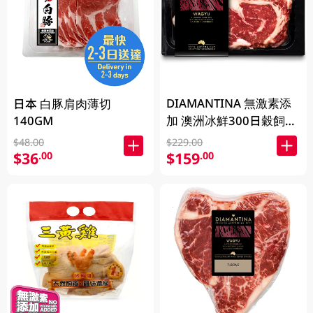
DIAMANTINA 無激素添
日本 白豚肩肉薄切
140GM
加 澳洲冰鮮300日穀飼和
牛肉眼扒SB4+ 200克
$48.00
$229.00
$36
$159
.00
.00