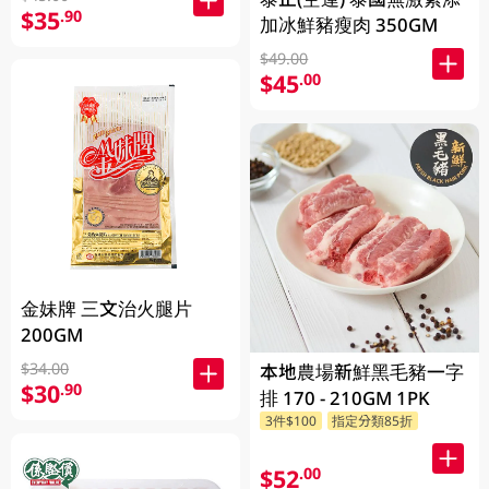
$35
.90
加冰鮮豬瘦肉 350GM
$49.00
$45
.00
金妹牌 三文治火腿片
200GM
$34.00
本地農場新鮮黑毛豬一字
$30
.90
排 170 - 210GM 1PK
3件$100
指定分類85折
$52
.00