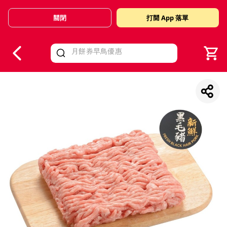
關閉
打開 App 落單
V
alid Until 30 June 2026