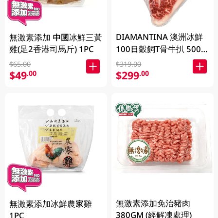
DIAMANTINA 澳洲冰鮮
無激素添加 中國冰鮮三黃
雞(足2香港司馬斤) 1PC
100日穀飼T骨牛扒 500
克 (包裝隨機發貨)
$65.00
$319.00
$49
$299
.00
.00
無激素添加免治豬肉
無激素添加冰鮮農家雞
380GM (經解凍處理)
1PC