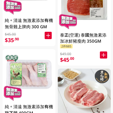
純。清遠 無激素添加有機
無骨雞上脾肉 300 GM
$45.00
泰正(空運) 泰國無激素添
$35
.90
加冰鮮豬瘦肉 350GM
2件$85
$49.00
$45
.00
純。清遠 無激素添加有機
雞下髀 400GM