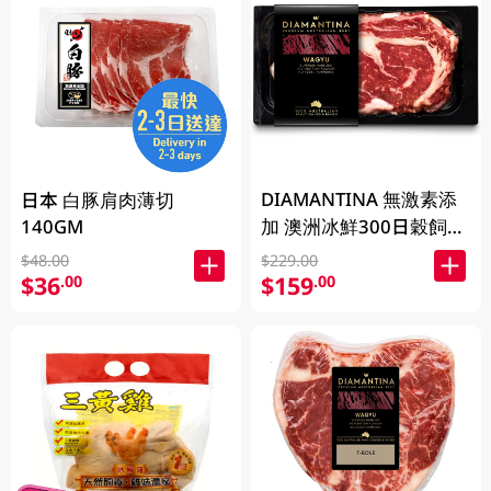
DIAMANTINA 無激素添
日本 白豚肩肉薄切
140GM
加 澳洲冰鮮300日穀飼和
牛肉眼扒SB4+ 200克
$48.00
$229.00
$36
$159
.00
.00