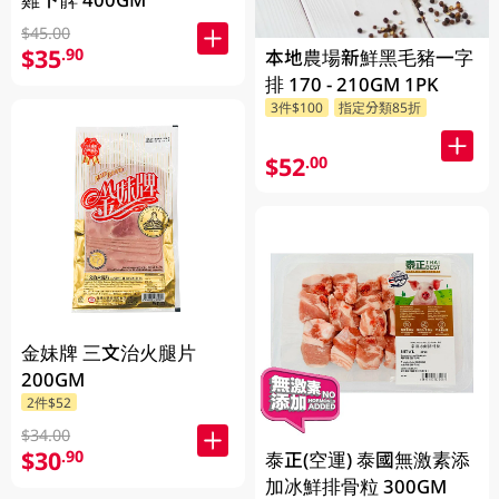
$45.00
$35
.90
本地農場新鮮黑毛豬一字
排 170 - 210GM 1PK
3件$100
指定分類85折
$52
.00
金妹牌 三文治火腿片
200GM
2件$52
$34.00
$30
.90
泰正(空運) 泰國無激素添
加冰鮮排骨粒 300GM