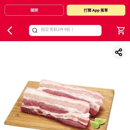
關閉
打開 App 落單
V
alid Until 30 June 2026