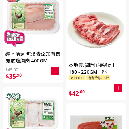
純。清遠 無激素添加有機
無皮雞胸肉 400GM
本地農場新鮮特級肉排
$45.00
180 - 220GM 1PK
$35
.90
3件$100
指定分類85折
$42
.00