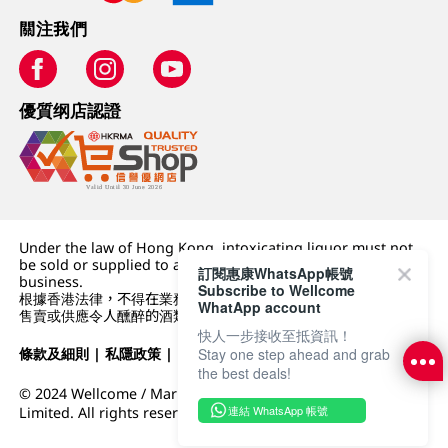
關注我們
優質纲店認證
Under the law of Hong Kong, intoxicating liquor must not
be sold or supplied to a minor (under 18) in the course of
訂閱惠康WhatsApp帳號
business.
Subscribe to Wellcome
根據香港法律，不得在業務過程中，向未成年人 (18 歲以下人士)
WhatApp account
售賣或供應令人醺醉的酒類。
快人一步接收至抵資訊！
條款及細則
|
私隱政策
|
DFI零售集團
Stay one step ahead and grab
the best deals!
© 2024 Wellcome / Market Place. The Dairy Farm Company
連結 WhatsApp 帳號
Limited. All rights reserved.