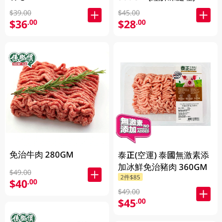
$39.00
$45.00
$36
$28
.00
.00
免治牛肉 280GM
泰正(空運) 泰國無激素添
加冰鮮免治豬肉 360GM
$49.00
2件$85
$40
.00
$49.00
$45
.00