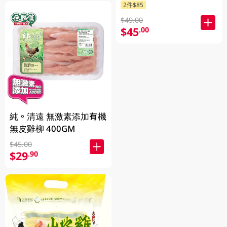
2件$85
$49.00
$45
.00
純。清遠 無激素添加有機
無皮雞柳 400GM
$45.00
$29
.90