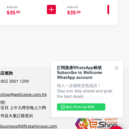
$45.00
$45.00
$35
$35
.90
.90
訂閱惠康WhatsApp帳號
Subscribe to Wellcome
網店查詢
付款方式
WhatApp account
+852 3001 1299
快人一步接收至抵資訊！
Stay one step ahead and grab
關注我們
eshop@wellcome.com.hk
the best deals!
間:
至日 上午九時至晚上六時
連結 WhatsApp 帳號
優質纲店認證
合作及大量訂購查詢
business@dfiretailgroup.com