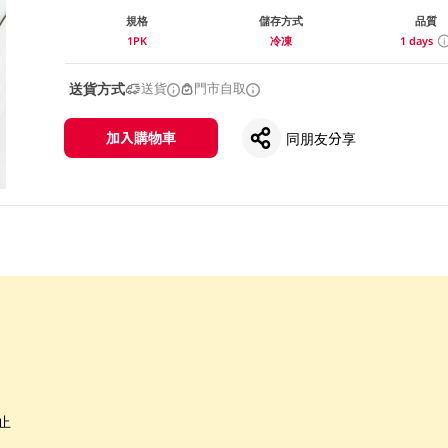
規格
儲存方式
品質
1PK
冷凍
1 days
送貨方式
送貨
門市自取
加入購物車
同朋友分享
止