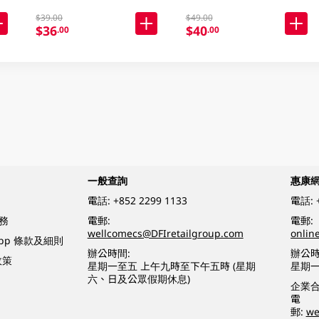
$39.00
$49.00
$36
$40
.00
.00
一般查詢
惠康
電話:
+852 2299 1133
電話:
務
電郵:
電郵:
wellcomecs@DFIretailgroup.com
onlin
App 條款及細則
辦公時間:
辦公時
政策
星期一至五 上午九時至下午五時 (星期
星期一
六、日及公眾假期休息)
企業
電
郵:
we