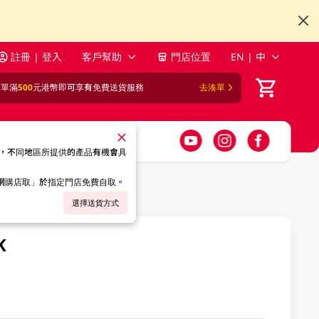
註冊 | 登入
客戶幫助
門店位置
EN | 中
訂單滿
500
元港幣即可享有免費送貨服務
去湊單
，不同地區所提供的產品有機會具
「網購店取」於指定門店免費自取。
選擇送貨方式
K