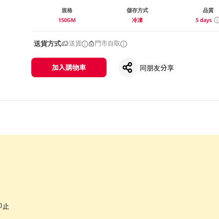
規格
儲存方式
品質
150GM
冷凍
5 days
送貨方式
送貨
門市自取
加入購物車
同朋友分享
即止