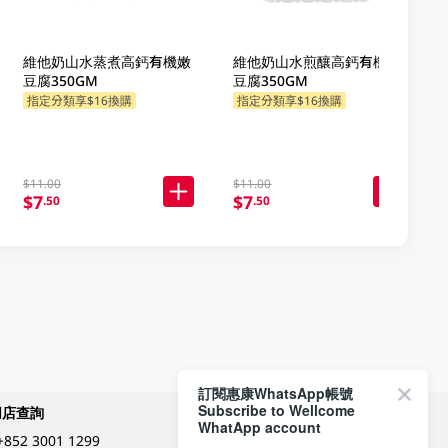
維他奶山水蒸煮高鈣有機嫩
維他奶山水煎釀高鈣有機滑
豆腐350GM
豆腐350GM
指定分類享$16換購
指定分類享$16換購
$11.00
$11.00
$7
$7
.50
.50
訂閱惠康WhatsApp帳號
Subscribe to Wellcome
網店查詢
付款方式
WhatApp account
+852 3001 1299