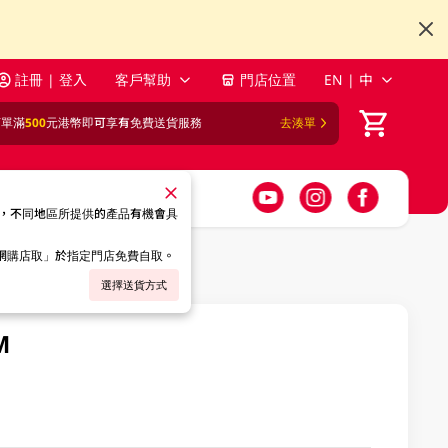
註冊 | 登入
客戶幫助
門店位置
EN | 中
訂單滿
500
元港幣即可享有免費送貨服務
去湊單
，不同地區所提供的產品有機會具
「網購店取」於指定門店免費自取。
選擇送貨方式
M