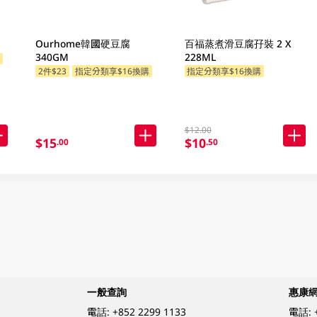
Ourhome韓國硬豆腐
百福蒸煮滑豆腐孖裝 2 X
340GM
228ML
購
2件$23
指定分類享$16換購
指定分類享$16換購
$12.00
$15
$10
.00
.50
一般查詢
惠康
電話:
+852 2299 1133
電話: