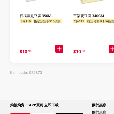
百福蒸煮豆腐 350ML
百福硬豆腐 340GM
3件$19
指定分類享$16換購
2件$17
指定分類享$16換
$10
$10
.90
.00
Item code: 059873
夠抵夠齊 一APP買到 立即下載
關於惠康
關於惠康