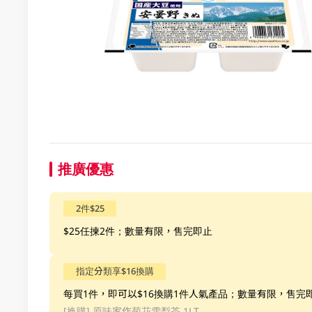
推廣優惠
2件$25
$25任揀2件；數量有限，售完即止
指定分類享$16換購
每買1件，即可以$16換購1件人氣產品；數量有限，售完
[换購]
原味家作菊花雪梨茶 1LT