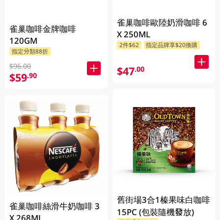
雀巢咖啡歐陸奶滑咖啡 6
雀巢咖啡金牌咖啡
X 250ML
120GM
2件$62
指定品牌享$20換購
指定分類88折
$96.00
$47
.00
$59
.90
舊街場3合1榛果味白咖啡
雀巢咖啡絲滑牛奶咖啡 3
15PC (包裝隨機發放)
X 268ML