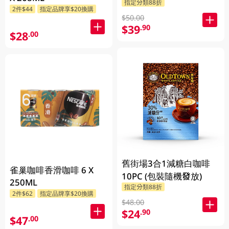
指定分類88折
2件$44
指定品牌享$20換購
$50.00
$39
.90
$28
.00
舊街場3合1減糖白咖啡
雀巢咖啡香滑咖啡 6 X
10PC (包裝隨機發放)
250ML
指定分類88折
2件$62
指定品牌享$20換購
$48.00
$24
.90
$47
.00