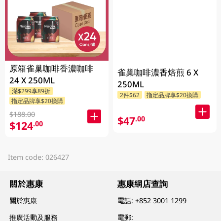
原箱雀巢咖啡香濃咖啡
雀巢咖啡濃香焙煎 6 X
24 X 250ML
250ML
滿$299享89折
2件$62
指定品牌享$20換購
指定品牌享$20換購
$188.00
$47
.00
$124
.00
Item code: 026427
關於惠康
惠康網店查詢
關於惠康
電話:
+852 3001 1299
推廣活動及服務
電郵: