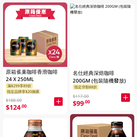
原箱雀巢咖啡香滑咖啡
名仕經典深焙咖啡
24 X 250ML
200GM (包裝隨機發放)
滿$299享89折
指定分類88折
指定品牌享$20換購
$117.00
$188.00
$99
.00
$124
.00