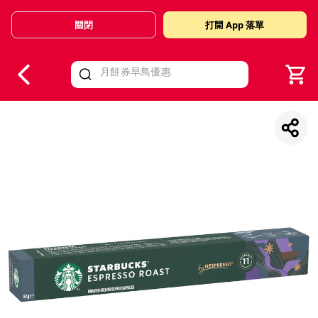
關閉
打開 App 落單
V
alid Until 30 June 2026