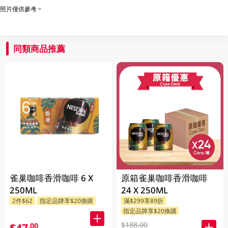
照片僅供參考。
同類商品推薦
雀巢咖啡香滑咖啡 6 X
原箱雀巢咖啡香滑咖啡
250ML
24 X 250ML
2件$62
指定品牌享$20換購
滿$299享89折
指定品牌享$20換購
$188.00
$47
.00