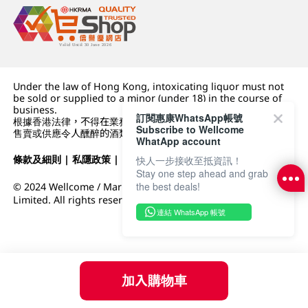
Under the law of Hong Kong, intoxicating liquor must not
be sold or supplied to a minor (under 18) in the course of
business.
訂閱惠康WhatsApp帳號
根據香港法律，不得在業務過程中，向未成年人 (18 歲以下人士)
Subscribe to Wellcome
售賣或供應令人醺醉的酒類。
WhatApp account
條款及細則
|
私隱政策
|
DFI零售集團
快人一步接收至抵資訊！
Stay one step ahead and grab
the best deals!
© 2024 Wellcome / Market Place. The Dairy Farm Company
Limited. All rights reserved.
連結 WhatsApp 帳號
加入購物車