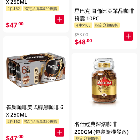
X 250ML
2件$62
指定品牌享$20換購
星巴克 哥倫比亞單品咖啡
粉囊 10PC
$47
.00
4件$168
指定分類88折
$53.00
$48
.00
雀巢咖啡美式醇黑咖啡 6
X 250ML
2件$62
指定品牌享$20換購
名仕經典深焙咖啡
200GM (包裝隨機發放)
$47
.00
指定分類88折