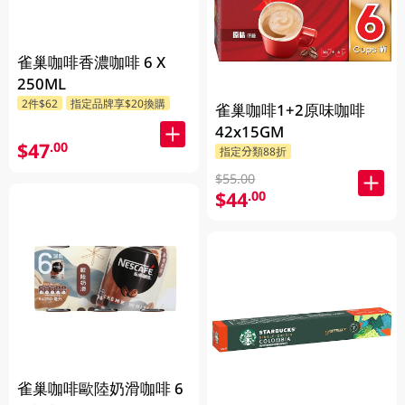
雀巢咖啡香濃咖啡 6 X
250ML
2件$62
指定品牌享$20換購
雀巢咖啡1+2原味咖啡
42x15GM
$47
.00
指定分類88折
$55.00
$44
.00
雀巢咖啡歐陸奶滑咖啡 6