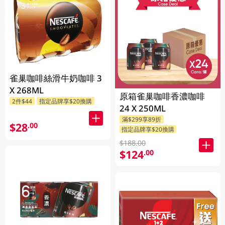
雀巢咖啡絲滑牛奶咖啡 3
X 268ML
原箱雀巢咖啡香濃咖啡
2件$44
指定品牌享$20換購
24 X 250ML
滿$299享89折
$28
.00
指定品牌享$20換購
$188.00
$124
.00