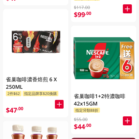
$117.00
$99
.00
雀巢咖啡濃香焙煎 6 X
250ML
2件$62
指定品牌享$20換購
雀巢咖啡1+2特濃咖啡
42x15GM
$47
.00
指定分類88折
$55.00
$44
.00