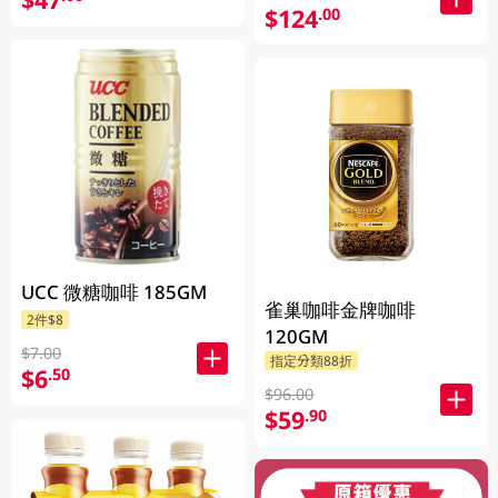
$124
.00
UCC 微糖咖啡 185GM
雀巢咖啡金牌咖啡
2件$8
120GM
$7.00
指定分類88折
$6
.50
$96.00
$59
.90