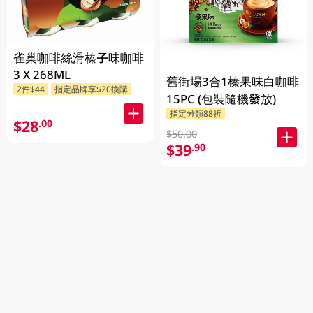
雀巢咖啡絲滑榛子味咖啡
3 X 268ML
舊街場3合1榛果味白咖啡
2件$44
指定品牌享$20換購
15PC (包裝隨機發放)
指定分類88折
$28
.00
$50.00
$39
.90