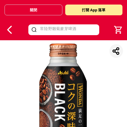
關閉
打開 App 落單
V
alid Until 30 June 2026