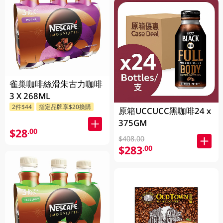
雀巢咖啡絲滑朱古力咖啡
3 X 268ML
2件$44
指定品牌享$20換購
原箱UCCUCC黑咖啡24 x
375GM
$28
.00
$408.00
$283
.00