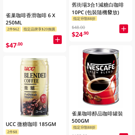
舊街場3合1減糖白咖啡
10PC (包裝隨機發放)
雀巢咖啡香滑咖啡 6 X
指定分類88折
250ML
$48.00
2件$62
指定品牌享$20換購
$24
.90
$47
.00
雀巢咖啡醇品咖啡罐裝
500GM
UCC 微糖咖啡 185GM
指定分類88折
2件$8