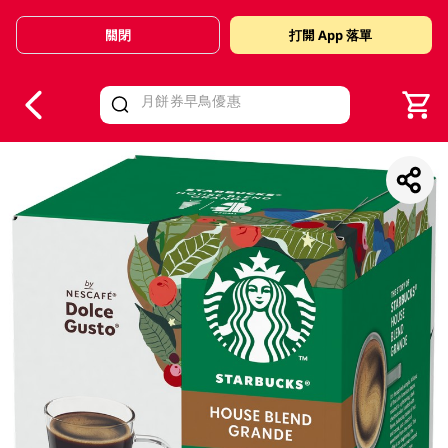
關閉
打開 App 落單
V
alid Until 30 June 2026