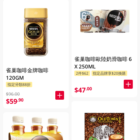
雀巢咖啡歐陸奶滑咖啡 6
X 250ML
雀巢咖啡金牌咖啡
2件$62
指定品牌享$20換購
120GM
指定分類88折
$47
.00
$96.00
$59
.90