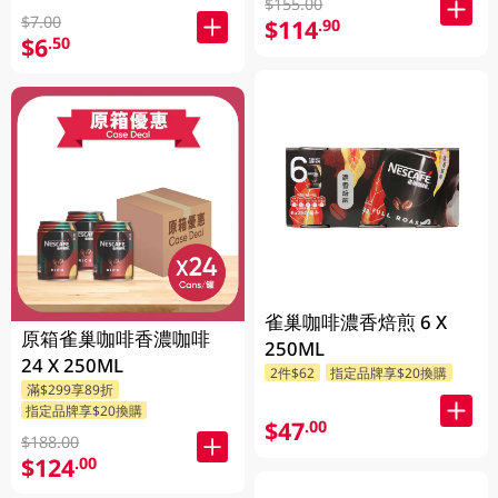
$155.00
$7.00
$114
.90
$6
.50
雀巢咖啡濃香焙煎 6 X
原箱雀巢咖啡香濃咖啡
250ML
24 X 250ML
2件$62
指定品牌享$20換購
滿$299享89折
指定品牌享$20換購
$47
.00
$188.00
$124
.00