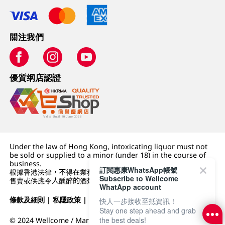
關注我們
優質纲店認證
Under the law of Hong Kong, intoxicating liquor must not
be sold or supplied to a minor (under 18) in the course of
business.
訂閱惠康WhatsApp帳號
根據香港法律，不得在業務過程中，向未成年人 (18 歲以下人士)
Subscribe to Wellcome
售賣或供應令人醺醉的酒類。
WhatApp account
條款及細則
|
私隱政策
|
DFI零售集團
快人一步接收至抵資訊！
Stay one step ahead and grab
the best deals!
© 2024 Wellcome / Market Place. The Dairy Farm Company