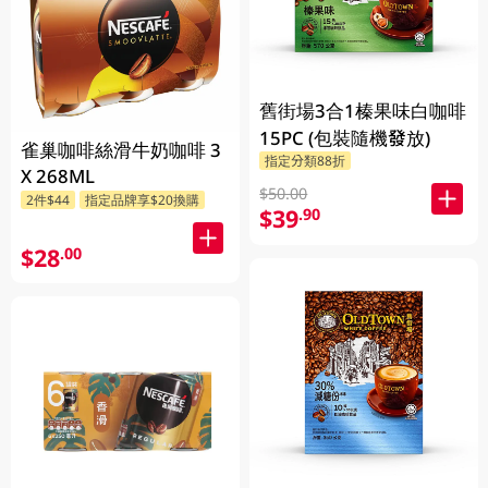
舊街場3合1榛果味白咖啡
15PC (包裝隨機發放)
雀巢咖啡絲滑牛奶咖啡 3
指定分類88折
X 268ML
$50.00
2件$44
指定品牌享$20換購
$39
.90
$28
.00