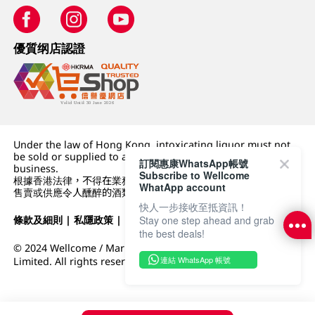
優質纲店認證
Under the law of Hong Kong, intoxicating liquor must not
be sold or supplied to a minor (under 18) in the course of
訂閱惠康WhatsApp帳號
business.
Subscribe to Wellcome
根據香港法律，不得在業務過程中，向未成年人 (18 歲以下人士)
WhatApp account
售賣或供應令人醺醉的酒類。
快人一步接收至抵資訊！
條款及細則
|
私隱政策
|
DFI零售集團
Stay one step ahead and grab
the best deals!
© 2024 Wellcome / Market Place. The Dairy Farm Company
連結 WhatsApp 帳號
Limited. All rights reserved.