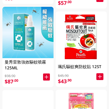
$57
.00
曼秀雷敦強效驅蚊噴霧
珮氏驅蚊爽防蚊貼 12ST
125ML
$45.90
$98.90
$43
.90
$87
.00