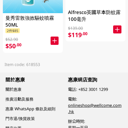
Alfresco英國草本防蚊露
曼秀雷敦強效驅蚊噴霧
100毫升
50ML
$139.00
2件$85
$119
.00
$52.90
$50
.00
Item code: 618553
關於惠康
惠康網店查詢
關於惠康
電話:
+852 3001 1299
推廣活動及服務
電郵:
onlineshop@wellcome.com
惠康 WhatsApp 條款及細則
.hk
門市退/換貨政策
辦公時間:
星期一至日