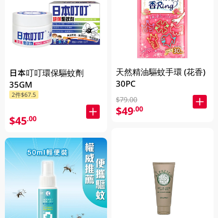
天然精油驅蚊手環 (花香)
日本叮叮環保驅蚊劑
30PC
35GM
2件$67.5
$79.00
$49
.00
$45
.00