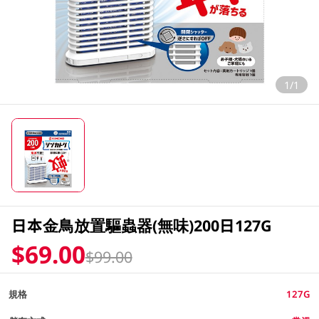
1/1
日本金鳥放置驅蟲器(無味)200日127G
$69.00
$99.00
規格
127G