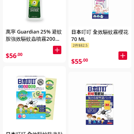
萬寧 Guardian 25% 避蚊
日本叮叮 全效驅蚊霧櫻花
胺強效驅蚊蟲噴霧200毫
70 ML
升 200ml
2件$82.5
$56
.00
$55
.00