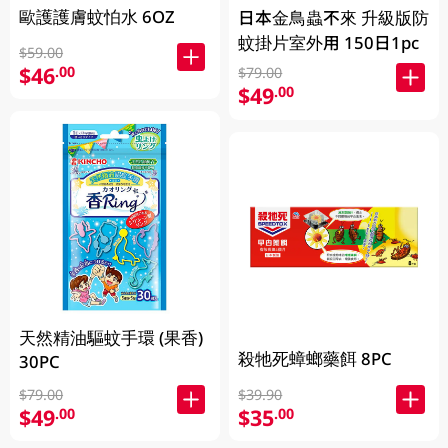
歐護護膚蚊怕水 6OZ
日本金鳥蟲不來 升級版防
蚊掛片室外用 150日1pc
$59.00
$46
.00
$79.00
$49
.00
天然精油驅蚊手環 (果香)
殺牠死蟑螂藥餌 8PC
30PC
$79.00
$39.90
$49
$35
.00
.00