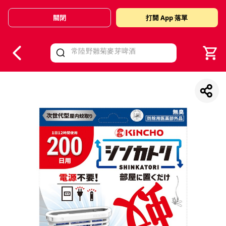
關閉
打開 App 落單
V
alid Until 30 June 2026