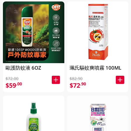
歐護防蚊液 6OZ
珮氏驅蚊爽噴霧 100ML
$72.00
$82.90
$59
$72
.00
.90