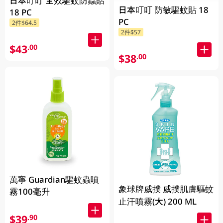
日本叮叮 全效驅蚊防蟲貼
日本叮叮 防敏驅蚊貼 18
18 PC
PC
2件$64.5
2件$57
$43
.00
$38
.00
萬寧 Guardian驅蚊蟲噴
象球牌威撲 威撲肌膚驅蚊
霧100毫升
止汗噴霧(大) 200 ML
$39
.90