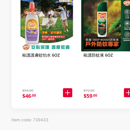
歐護護膚蚊怕水 6OZ
歐護防蚊液 6OZ
$59.00
$72.00
$46
$59
.00
.00
Item code: 739433