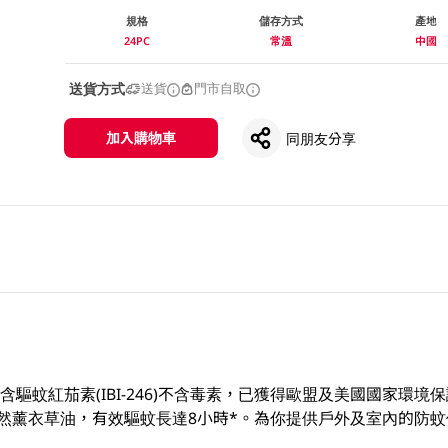
規格
儲存方式
產地
24PC
常溫
中國
送貨方式
送貨
門市自取
加入購物車
同朋友分享
蚊貼蘊含驅蚊紅茄素(IBI-246)不含毒素，已獲得歐盟及美國國家環
天然薰衣草油，有效驅蚊長達8小時*。為你提供戶外及室內的防