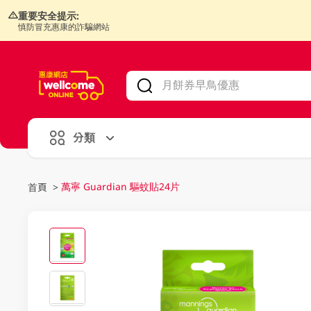
重要安全提示:
慎防冒充惠康的詐騙網站
V
alid Until 30 June 2026
分類
萬寧 Guardian 驅蚊貼24片
首頁
>