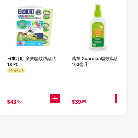
日本叮叮 全效驅蚊防蟲貼
萬寧 Guardian驅蚊蟲噴霧
18 PC
100毫升
2件$64.5
$43
$39
.00
.90