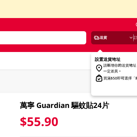
送貨
設置送貨地址
請新增你的送貨地址
一定差異。
買滿$50即可選擇
萬寧 Guardian 驅蚊貼24片
$55.90