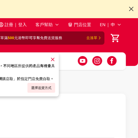
註冊 | 登入
客戶幫助
門店位置
EN | 中
訂單滿
500
元港幣即可享有免費送貨服務
去湊單
，不同地區所提供的產品有機會具
「網購店取」於指定門店免費自取。
選擇送貨方式