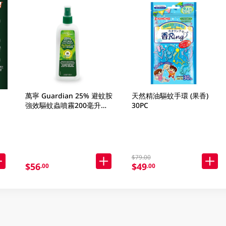
萬寧 Guardian 25% 避蚊胺
天然精油驅蚊手環 (果香)
強效驅蚊蟲噴霧200毫升
30PC
200ml
$79.00
$56
$49
.00
.00