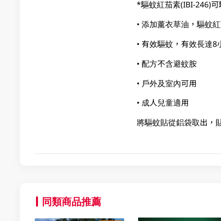
*驅蚊紅茄素(IBI-246
• 添加薰衣草油，驅蚊紅
• 有效驅蚊，有效長達8
• 配方不含避蚊胺
• 戶外及室內可用
• 成人兒童適用
將驅蚊貼從鋁袋取出，
同類商品推薦