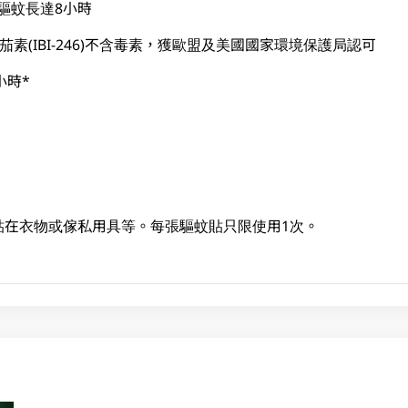
)可驅蚊長達8小時
茄素(IBI-246)不含毒素，獲歐盟及美國國家環境保護局認可
小時*
貼在衣物或傢私用具等。每張驅蚊貼只限使用1次。