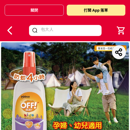
關閉
打開 App 落單
V
alid Until 30 June 2026