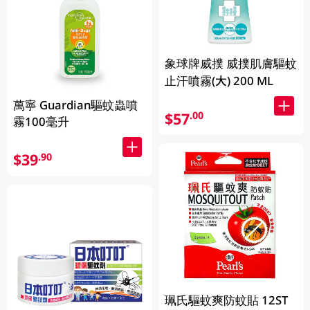
象球牌威撲 威撲肌膚驅蚊
止汗噴霧(大) 200 ML
萬寧 Guardian驅蚊蟲噴
$57
.00
霧100毫升
$39
.90
珮氏驅蚊爽防蚊貼 12ST