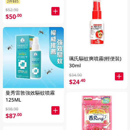
2件$85
$52.90
$50
.00
珮氏驅蚊爽噴霧(輕便裝)
30ml
$34.90
$24
.40
曼秀雷敦強效驅蚊噴霧
125ML
$98.90
$87
.00