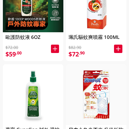
歐護防蚊液 6OZ
珮氏驅蚊爽噴霧 100ML
$72.00
$82.90
$59
$72
.00
.90