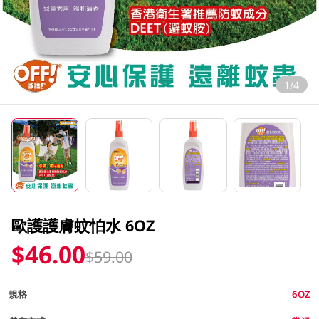
1/4
歐護護膚蚊怕水 6OZ
$46.00
$59.00
規格
6OZ