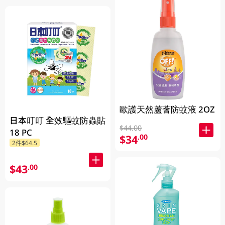
歐護天然蘆薈防蚊液 2OZ
日本叮叮 全效驅蚊防蟲貼
$44.00
18 PC
$34
.00
2件$64.5
$43
.00