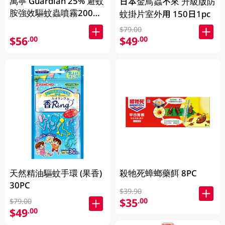
萬寧 Guardian 25% 避蚊
日本金鳥蟲不來 升級版防
胺強效驅蚊蟲噴霧200毫
蚊掛片室外用 150日1pc
升 200ml
$79.00
$56
$49
.00
.00
天然精油驅蚊手環 (果香)
殺牠死蟑螂藥餌 8PC
30PC
$39.90
$35
.00
$79.00
$49
.00