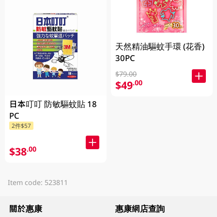
天然精油驅蚊手環 (花香)
30PC
$79.00
$49
.00
日本叮叮 防敏驅蚊貼 18
PC
2件$57
$38
.00
Item code: 523811
關於惠康
惠康網店查詢