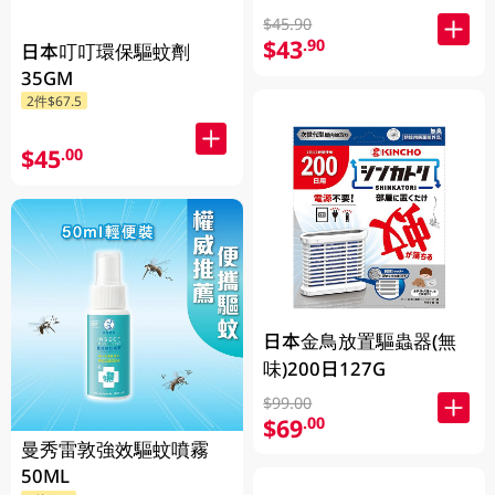
$45.90
$43
.90
日本叮叮環保驅蚊劑
35GM
2件$67.5
$45
.00
日本金鳥放置驅蟲器(無
味)200日127G
$99.00
$69
.00
曼秀雷敦強效驅蚊噴霧
50ML