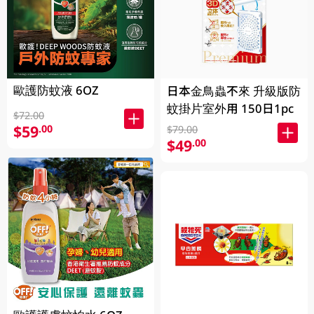
歐護防蚊液 6OZ
日本金鳥蟲不來 升級版防
蚊掛片室外用 150日1pc
$72.00
$59
.00
$79.00
$49
.00