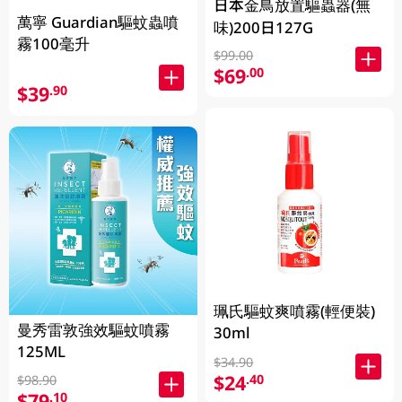
日本金鳥放置驅蟲器(無
萬寧 Guardian驅蚊蟲噴
味)200日127G
霧100毫升
$99.00
$69
.00
$39
.90
珮氏驅蚊爽噴霧(輕便裝)
曼秀雷敦強效驅蚊噴霧
30ml
125ML
$34.90
$24
.40
$98.90
$79
.10