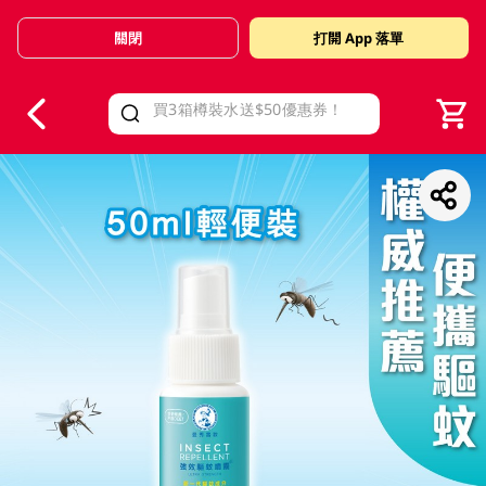
關閉
打開 App 落單
V
alid Until 30 June 2026