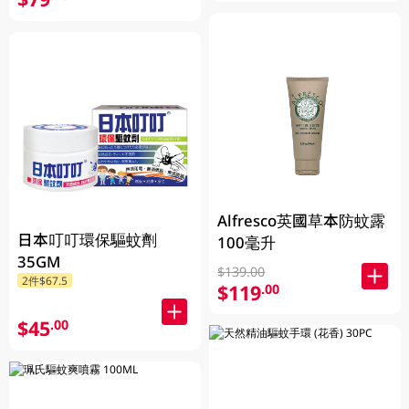
Alfresco英國草本防蚊露
日本叮叮環保驅蚊劑
100毫升
35GM
$139.00
2件$67.5
$119
.00
$45
.00