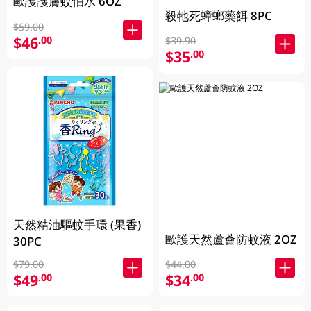
歐護護膚蚊怕水 6OZ
殺牠死蟑螂藥餌 8PC
$59.00
$46
.00
$39.90
$35
.00
天然精油驅蚊手環 (果香)
歐護天然蘆薈防蚊液 2OZ
30PC
$79.00
$44.00
$49
$34
.00
.00