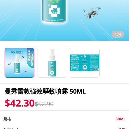
1/3
曼秀雷敦強效驅蚊噴霧 50ML
$42.30
$52.90
規格
50ML