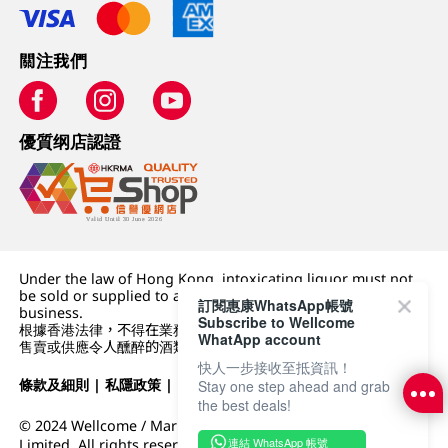
關注我們
優質纲店認證
Under the law of Hong Kong, intoxicating liquor must not
be sold or supplied to a minor (under 18) in the course of
訂閱惠康WhatsApp帳號
business.
Subscribe to Wellcome
根據香港法律，不得在業務過程中，向未成年人 (18 歲以下人士)
WhatApp account
售賣或供應令人醺醉的酒類。
快人一步接收至抵資訊！
條款及細則
|
私隱政策
|
DFI零售集團
Stay one step ahead and grab
the best deals!
© 2024 Wellcome / Market Place. The Dairy Farm Company
連結 WhatsApp 帳號
Limited. All rights reserved.