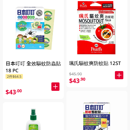
珮氏驅蚊爽防蚊貼 12ST
日本叮叮 全效驅蚊防蟲貼
18 PC
$45.90
2件$64.5
$43
.90
$43
.00