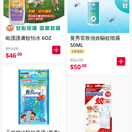
歐護護膚蚊怕水 6OZ
曼秀雷敦強效驅蚊噴霧
50ML
$59.00
2件$85
$46
.00
$52.90
$50
.00