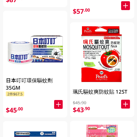
$57
.00
日本叮叮環保驅蚊劑
35GM
珮氏驅蚊爽防蚊貼 12ST
2件$67.5
$45.90
$43
.90
$45
.00