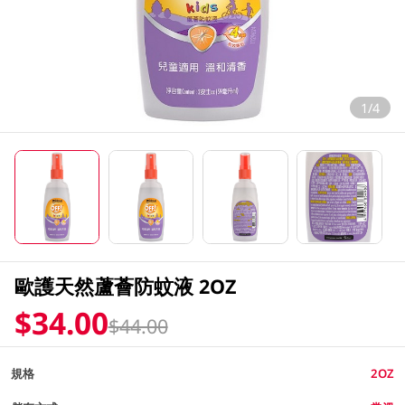
1/4
歐護天然蘆薈防蚊液 2OZ
$34.00
$44.00
規格
2OZ