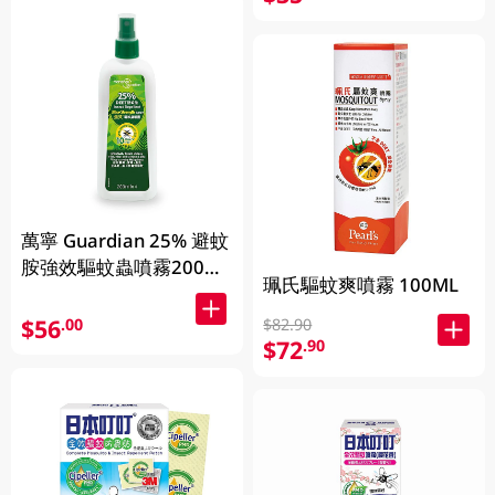
萬寧 Guardian 25% 避蚊
胺強效驅蚊蟲噴霧200毫
珮氏驅蚊爽噴霧 100ML
升 200ml
$56
.00
$82.90
$72
.90