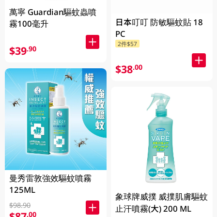
萬寧 Guardian驅蚊蟲噴
日本叮叮 防敏驅蚊貼 18
霧100毫升
PC
2件$57
$39
.90
$38
.00
曼秀雷敦強效驅蚊噴霧
125ML
象球牌威撲 威撲肌膚驅蚊
$98.90
止汗噴霧(大) 200 ML
$87
.00