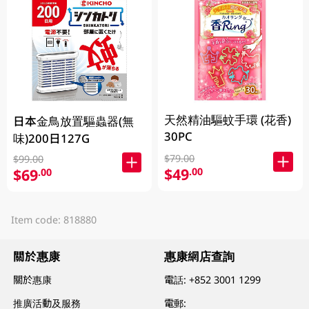
天然精油驅蚊手環 (花香)
日本金鳥放置驅蟲器(無
30PC
味)200日127G
$79.00
$99.00
$49
.00
$69
.00
Item code: 818880
關於惠康
惠康網店查詢
關於惠康
電話:
+852 3001 1299
推廣活動及服務
電郵: