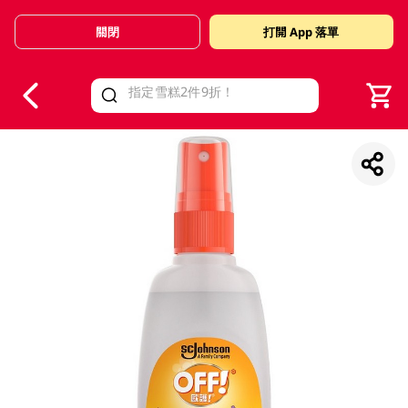
關閉
打開 App 落單
V
alid Until 30 June 2026