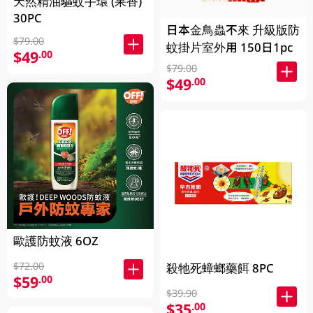
天然精油驅蚊手環 (果香)
30PC
日本金鳥蟲不來 升級版防
$79.00
蚊掛片室外用 150日1pc
$49
.00
$79.00
$49
.00
歐護防蚊液 6OZ
$72.00
殺牠死蟑螂藥餌 8PC
$59
.00
$39.90
$35
.00