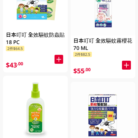
日本叮叮 全效驅蚊防蟲貼
日本叮叮 全效驅蚊霧櫻花
18 PC
70 ML
2件$64.5
2件$82.5
$43
.00
$55
.00