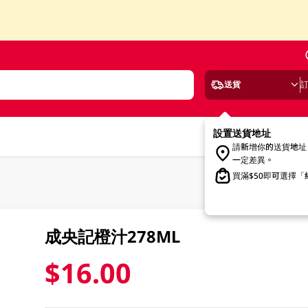
送貨
設置送貨地址
請新增你的送貨地址
一定差異。
買滿$50即可選擇
成央記橙汁278ML
$16.00