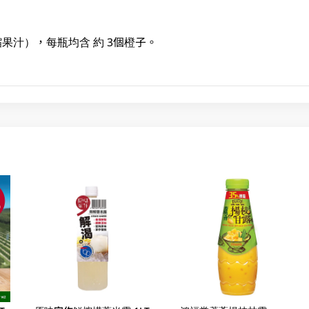
濃縮果汁），每瓶均含 約 3個橙子。