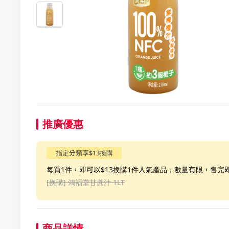
推廣優惠
指定分類享$13換購
每買1件，即可以$13換購1件人氣產品；數量有限，售完
[换購]
鴻褔堂甘蔗汁 1LT
商品詳情