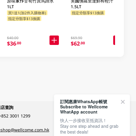
原味家作甘荀竹蔗馬蹄水
美國佛羅里達鮮榨橙汁
1LT
1.5LT
買1送1(加2件入購物車)
指定分類享$13換購
指定分類享$13換購
$40.00
$69.90
$36
$62
.00
.00
訂閱惠康WhatsApp帳號
Subscribe to Wellcome
網店查詢
付款方式
WhatApp account
+852 3001 1299
快人一步接收至抵資訊！
Stay one step ahead and grab
關注我們
eshop@wellcome.com.hk
the best deals!