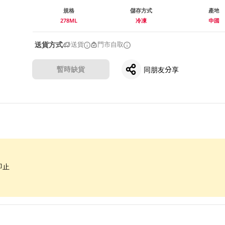
規格
儲存方式
產地
278ML
冷凍
中國
送貨方式
送貨
門市自取
暫時缺貨
同朋友分享
即止