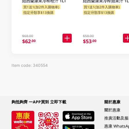
紐西蘭康果冷榨橙汁 1LT
紐西蘭康果冷榨蘋果汁 1L
買1送1(加2件入購物車)
買1送1(加2件入購物車)
指定分類享$13換購
指定分類享$13換購
$68.00
$58.00
$62
$53
.00
.00
Item code: 340554
夠抵夠齊 一APP買到 立即下載
關於惠康
關於惠康
推廣活動及服
惠康 Whats