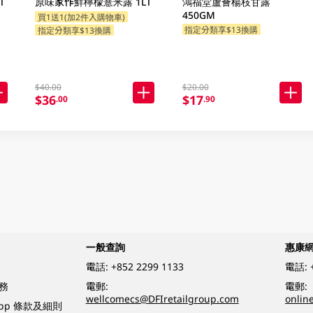
T
原味家作鮮檸檬薏米露 1LT
鴻福堂蘆薈楊枝甘露
450GM
買1送1(加2件入購物車)
指定分類享$13換購
指定分類享$13換購
$40.00
$20.00
$36
$17
.00
.90
一般查詢
惠康
電話:
+852 2299 1133
電話:
務
電郵:
電郵:
wellcomecs@DFIretailgroup.com
onlin
App 條款及細則