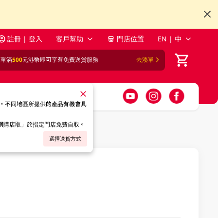
註冊 | 登入
客戶幫助
門店位置
EN | 中
訂單滿
500
元港幣即可享有免費送貨服務
去湊單
，不同地區所提供的產品有機會具
「網購店取」於指定門店免費自取。
選擇送貨方式