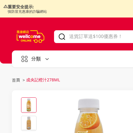
重要安全提示:
慎防冒充惠康的詐騙網站
V
alid Until 30 June 2026
分類
成央記橙汁278ML
首頁
>