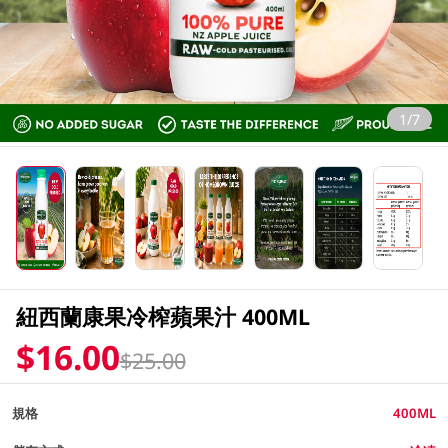
1/7
紐西蘭康果冷榨蘋果汁 400ML
$16.00
$25.00
規格
400ML