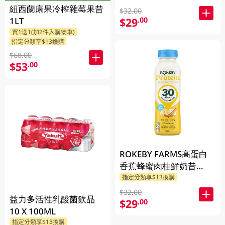
紐西蘭康果冷榨雜莓果昔
$32.00
$29
1LT
.00
買1送1(加2件入購物車)
指定分類享$13換購
$68.00
$53
.00
ROKEBY FARMS高蛋白
香蕉蜂蜜肉桂鮮奶昔
425ML
指定分類享$13換購
$32.00
益力多活性乳酸菌飲品
$29
.00
10 X 100ML
指定分類享$13換購