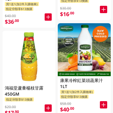
指定分類享$13換購
買1送1(加2件入購物車)
$30.00
指定分類享$13換購
$16
.00
$40.00
$36
.00
康果冷榨紅菜頭蔬果汁
1LT
鴻福堂蘆薈楊枝甘露
買1送1(加2件入購物車)
450GM
指定分類享$13換購
指定分類享$13換購
$58.00
$20.00
$40
.00
$17
.90