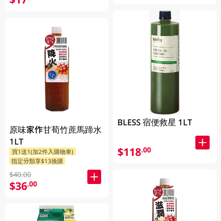
BLESS 宿便救星 1LT
原味家作甘荀竹蔗馬蹄水
1LT
$118
.00
買1送1(加2件入購物車)
指定分類享$13換購
$40.00
$36
.00