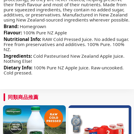
their fresh flavour and most of their nutrients. Made from
pure squeezed ingredients, they contain no added sugar,
additives, or preservatives. Manufactured in New Zealand
using New Zealand-sourced ingredients wherever possible.
Brand:
Homegrown
Flavour:
100% Pure NZ Apple
Nutritional Info:
RAW Cold Pressed Juice. No added sugar.
Free from preservatives and additives. 100% Pure. 100%
NZ.
Ingredients:
Cold Pasteurised New Zealand Apple Juice.
Nothing Else!
Dietary Info:
100% Pure NZ Apple Juice. Raw-uncooked.
Cold pressed.
同類商品推薦