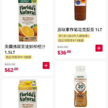
原味家作菊花雪梨茶 1LT
買1送1(加2件入購物車)
指定分類享$13換購
美國佛羅里達鮮榨橙汁
$40.00
$36
.00
1.5LT
指定分類享$13換購
$69.90
$62
.00