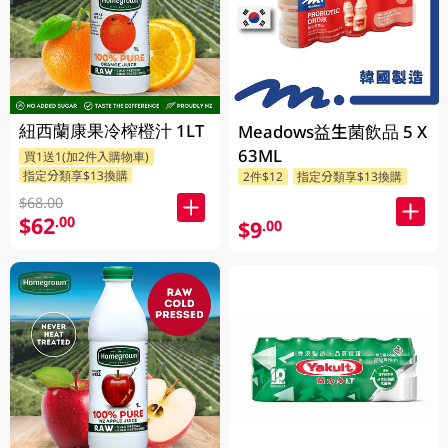
紐西蘭康果冷榨橙汁 1LT
Meadows益生菌飲品 5 X
63ML
買1送1(加2件入購物車)
指定分類享$13換購
2件$12
指定分類享$13換購
$68.00
$62
.00
$9
.00