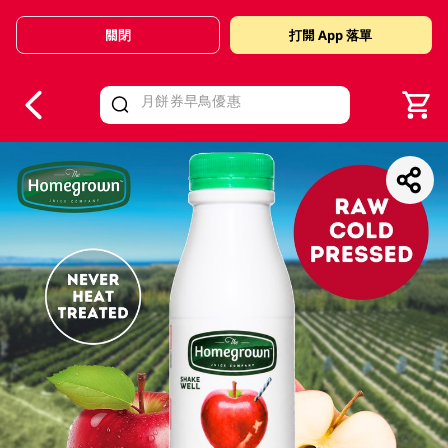
關閉
打開 App 落單
V
alid Until 30 June 2026