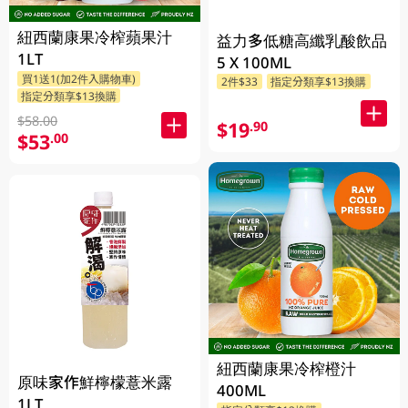
紐西蘭康果冷榨蘋果汁
益力多低糖高纖乳酸飲品
1LT
5 X 100ML
買1送1(加2件入購物車)
2件$33
指定分類享$13換購
指定分類享$13換購
$58.00
$19
.90
$53
.00
紐西蘭康果冷榨橙汁
原味家作鮮檸檬薏米露
400ML
1LT