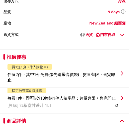
儲存方式
冷凍
9 days
品質
產地
New Zealand 紐西蘭
送貨方式
送貨
門市自取
推廣優惠
買1送1(加2件入購物車)
任揀2件，其中1件免費(優先送最高價錢)；數量有限，售完即
止
指定分類享$13換購
每買1件，即可以$13換購1件人氣產品；數量有限，售完即止
[换購]
鴻褔堂甘蔗汁 1LT
x1
商品詳情