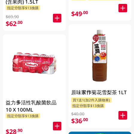
(含果肉) 1.5LT
指定分類享$13換購
$49
.00
$69.90
$62
.00
原味家作菊花雪梨茶 1LT
買1送1(加2件入購物車)
益力多活性乳酸菌飲品
指定分類享$13換購
10 X 100ML
$40.00
指定分類享$13換購
$36
.00
$28
.90