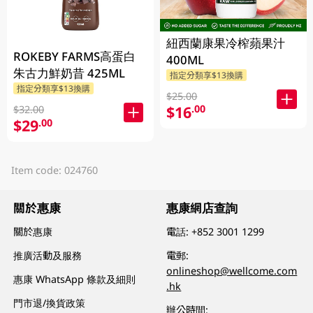
紐西蘭康果冷榨蘋果汁
ROKEBY FARMS高蛋白
400ML
朱古力鮮奶昔 425ML
指定分類享$13換購
指定分類享$13換購
$25.00
$16
.00
$32.00
$29
.00
Item code: 024760
關於惠康
惠康網店查詢
關於惠康
電話:
+852 3001 1299
推廣活動及服務
電郵:
onlineshop@wellcome.com
惠康 WhatsApp 條款及細則
.hk
門市退/換貨政策
辦公時間: