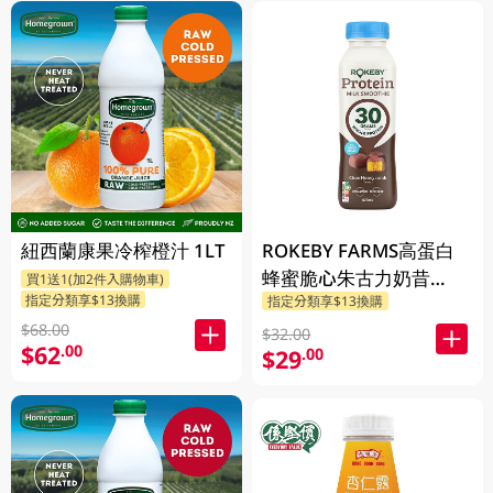
紐西蘭康果冷榨橙汁 1LT
ROKEBY FARMS高蛋白
蜂蜜脆心朱古力奶昔
買1送1(加2件入購物車)
指定分類享$13換購
指定分類享$13換購
425ML
$68.00
$32.00
$62
.00
$29
.00