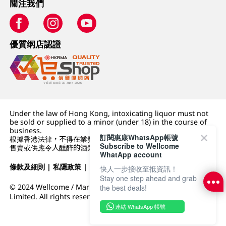
關注我們
優質纲店認證
Under the law of Hong Kong, intoxicating liquor must not
be sold or supplied to a minor (under 18) in the course of
business.
訂閱惠康WhatsApp帳號
根據香港法律，不得在業務過程中，向未成年人 (18 歲以下人士)
Subscribe to Wellcome
售賣或供應令人醺醉的酒類。
WhatApp account
條款及細則
|
私隱政策
|
DFI零售集團
快人一步接收至抵資訊！
Stay one step ahead and grab
© 2024 Wellcome / Market Place. The Dairy Farm Company
the best deals!
Limited. All rights reserved.
連結 WhatsApp 帳號