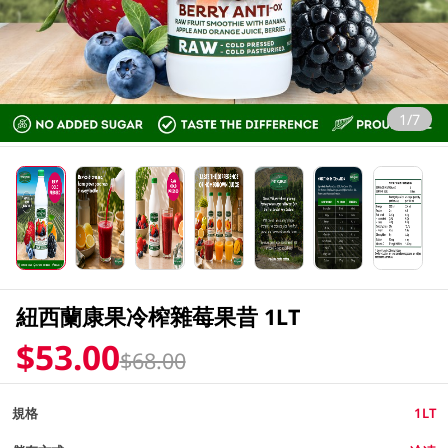
1/7
紐西蘭康果冷榨雜莓果昔 1LT
$53.00
$68.00
規格
1LT