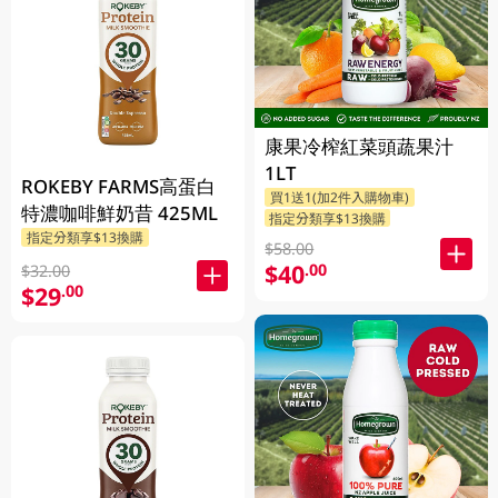
康果冷榨紅菜頭蔬果汁
1LT
ROKEBY FARMS高蛋白
買1送1(加2件入購物車)
特濃咖啡鮮奶昔 425ML
指定分類享$13換購
指定分類享$13換購
$58.00
$40
.00
$32.00
$29
.00