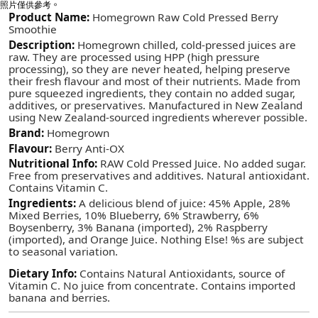
照片僅供參考。
Product Name:
Homegrown Raw Cold Pressed Berry
Smoothie
Description:
Homegrown chilled, cold-pressed juices are
raw. They are processed using HPP (high pressure
processing), so they are never heated, helping preserve
their fresh flavour and most of their nutrients. Made from
pure squeezed ingredients, they contain no added sugar,
additives, or preservatives. Manufactured in New Zealand
using New Zealand-sourced ingredients wherever possible.
Brand:
Homegrown
Flavour:
Berry Anti-OX
Nutritional Info:
RAW Cold Pressed Juice. No added sugar.
Free from preservatives and additives. Natural antioxidant.
Contains Vitamin C.
Ingredients:
A delicious blend of juice: 45% Apple, 28%
Mixed Berries, 10% Blueberry, 6% Strawberry, 6%
Boysenberry, 3% Banana (imported), 2% Raspberry
(imported), and Orange Juice. Nothing Else! %s are subject
to seasonal variation.
Dietary Info:
Contains Natural Antioxidants, source of
Vitamin C. No juice from concentrate. Contains imported
banana and berries.