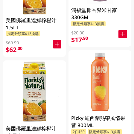
鴻褔堂椰香紫米甘露
330GM
美國佛羅里達鮮榨橙汁
指定分類享$13換購
1.5LT
$20.00
指定分類享$13換購
$17
.90
$69.90
$62
.00
Picky 紐西蘭熱帶風情果
昔 800ML
美國佛羅里達鮮榨橙汁
2件$69
指定分類享$13換購