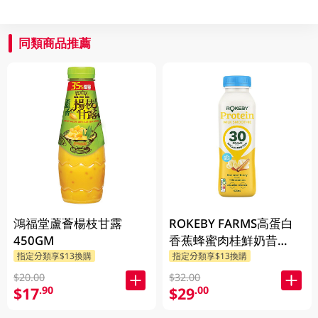
同類商品推薦
鴻福堂蘆薈楊枝甘露
ROKEBY FARMS高蛋白
450GM
香蕉蜂蜜肉桂鮮奶昔
425ML
指定分類享$13換購
指定分類享$13換購
$20.00
$32.00
$17
$29
.90
.00