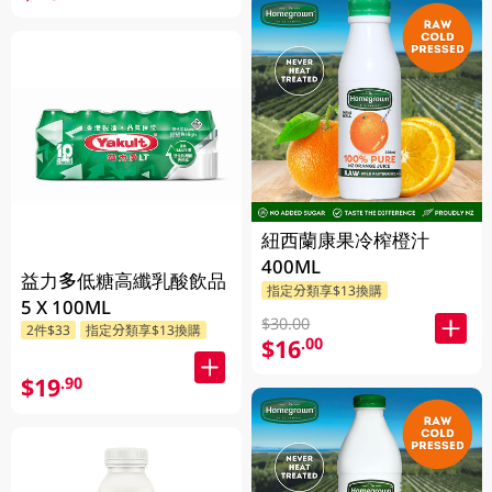
紐西蘭康果冷榨橙汁
400ML
益力多低糖高纖乳酸飲品
指定分類享$13換購
5 X 100ML
$30.00
2件$33
指定分類享$13換購
$16
.00
$19
.90