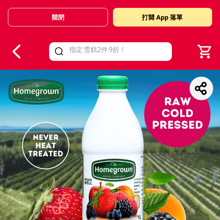
關閉
打開 App 落單
V
alid Until 30 June 2026