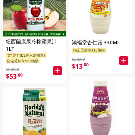
紐西蘭康果冷榨蘋果汁
鴻褔堂杏仁露 330ML
1LT
指定分類享$13換購
買1送1(加2件入購物車)
$20.00
指定分類享$13換購
$13
.00
$58.00
$53
.00