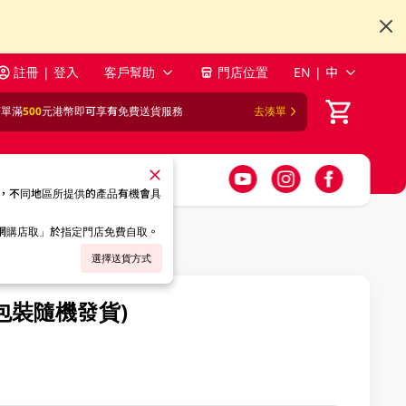
註冊 | 登入
客戶幫助
門店位置
EN | 中
訂單滿
500
元港幣即可享有免費送貨服務
去湊單
，不同地區所提供的產品有機會具
「網購店取」於指定門店免費自取。
選擇送貨方式
包裝隨機發貨)