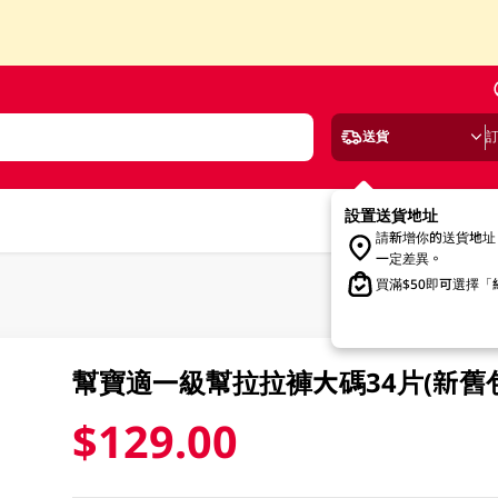
送貨
設置送貨地址
請新增你的送貨地址
一定差異。
買滿$50即可選擇
幫寶適一級幫拉拉褲大碼34片(新舊
$129.00