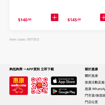
$140
$145
.00
.00
Item code: 097303
夠抵夠齊 一APP買到 立即下載
關於惠康
關於惠康
推廣活動及服
惠康 Whats
門市退/換貨
門店位置