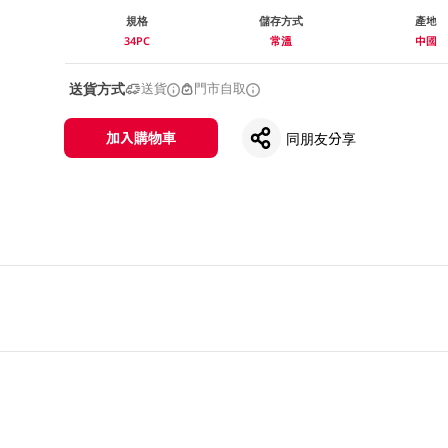
規格
儲存方式
產地
34PC
常溫
中國
送貨方式
送貨
門市自取
加入購物車
同朋友分享