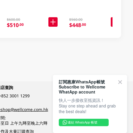
$600.00
$560.00
$510
$448
.00
.00
訂閱惠康WhatsApp帳號
Subscribe to Wellcome
網店查詢
付款方式
WhatApp account
+852 3001 1299
快人一步接收至抵資訊！
Stay one step ahead and grab
關注我們
eshop@wellcome.com.hk
the best deals!
間:
至日 上午九時至晚上六時
連結 WhatsApp 帳號
優質纲店認證
合作及大量訂購查詢