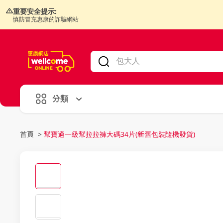
重要安全提示:
慎防冒充惠康的詐騙網站
V
alid Until 30 June 2026
分類
首頁
>
幫寶適一級幫拉拉褲大碼34片(新舊包裝隨機發貨)