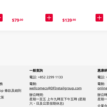
$79
$139
.00
.90
一般查詢
惠康
電話:
+852 2299 1133
電話:
務
電郵:
電郵:
wellcomecs@DFIretailgroup.com
onlin
App 條款及細則
辦公時間:
辦公時
政策
星期一至五 上午九時至下午五時 (星期
星期一
六、日及公眾假期休息)
企業