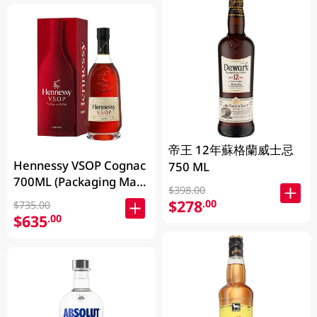
帝王 12年蘇格蘭威士忌
Hennessy VSOP Cognac
750 ML
700ML (Packaging May
$398.00
Vary )
$278
.00
$735.00
$635
.00