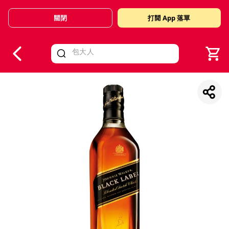
關閉
打開 App 落單
V
alid Until 30 June 2026