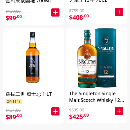
金利來拔蘭地 700ML
$789.00
$139.00
$408
.00
$99
.00
The Singleton Single
羅拔二世 威士忌 1 LT
Malt Scotch Whisky 12
2件$148
Years 700ML
$639.00
$131.00
$425
.00
$89
.00