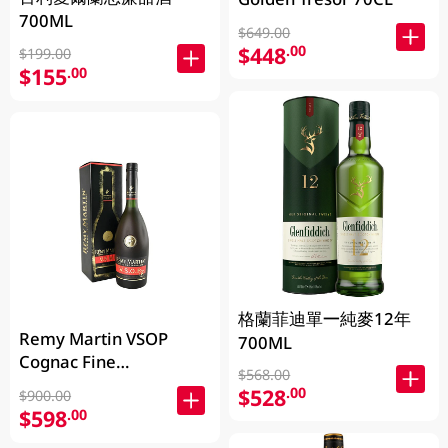
700ML
$649.00
$448
.00
$199.00
$155
.00
格蘭菲迪單一純麥12年
Remy Martin VSOP
700ML
Cognac Fine
$568.00
Champagne 700ML
$528
.00
$900.00
$598
.00