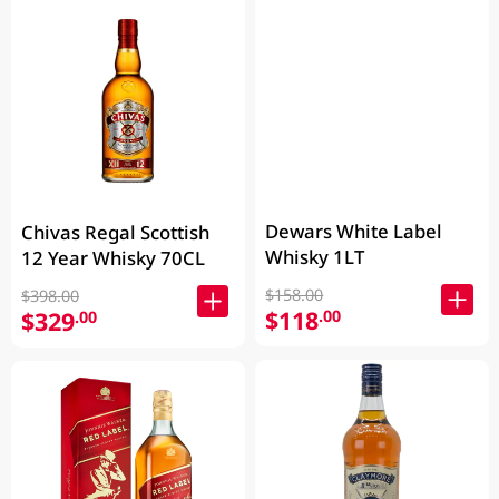
Dewars White Label
Chivas Regal Scottish
Whisky 1LT
12 Year Whisky 70CL
$158.00
$398.00
$118
.00
$329
.00