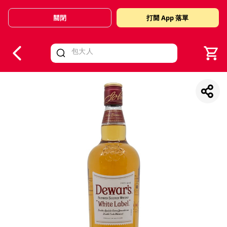
關閉
打開 App 落單
V
alid Until 30 June 2026