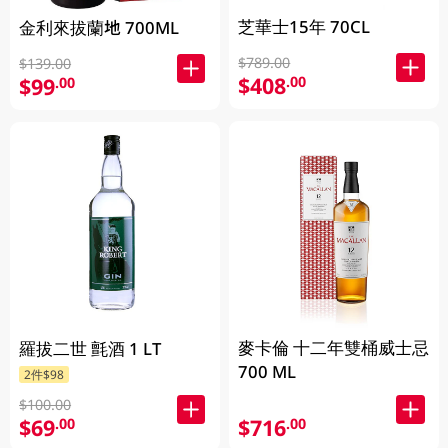
芝華士15年 70CL
金利來拔蘭地 700ML
$789.00
$139.00
$408
.00
$99
.00
麥卡倫 十二年雙桶威士忌
羅拔二世 氈酒 1 LT
700 ML
2件$98
$100.00
$69
$716
.00
.00