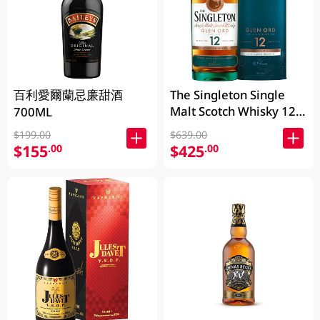
百利愛爾蘭忌廉甜酒
The Singleton Single
Malt Scotch Whisky 12
700ML
Years 700ML
$199.00
$639.00
$155
$425
.00
.00