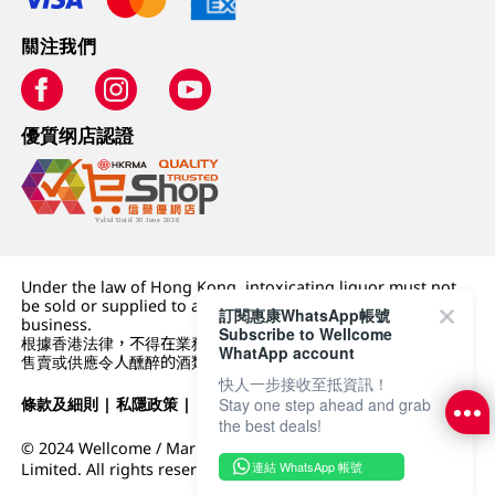
關注我們
優質纲店認證
Under the law of Hong Kong, intoxicating liquor must not
be sold or supplied to a minor (under 18) in the course of
訂閱惠康WhatsApp帳號
business.
Subscribe to Wellcome
根據香港法律，不得在業務過程中，向未成年人 (18 歲以下人士)
WhatApp account
售賣或供應令人醺醉的酒類。
快人一步接收至抵資訊！
Stay one step ahead and grab
條款及細則
|
私隱政策
|
DFI零售集團
the best deals!
© 2024 Wellcome / Market Place. The Dairy Farm Company
連結 WhatsApp 帳號
Limited. All rights reserved.