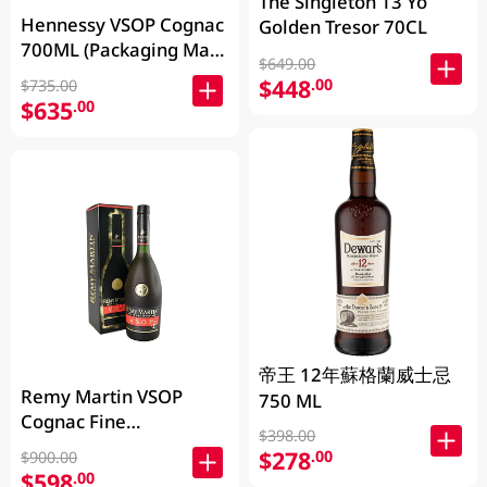
The Singleton 13 Yo
Hennessy VSOP Cognac
Golden Tresor 70CL
700ML (Packaging May
$649.00
Vary )
$448
.00
$735.00
$635
.00
帝王 12年蘇格蘭威士忌
Remy Martin VSOP
750 ML
Cognac Fine
$398.00
Champagne 700ML
$278
.00
$900.00
$598
.00