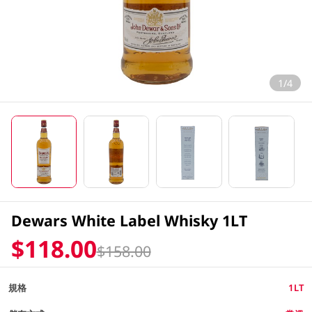
1/4
Dewars White Label Whisky 1LT
$118.00
$158.00
規格
1LT