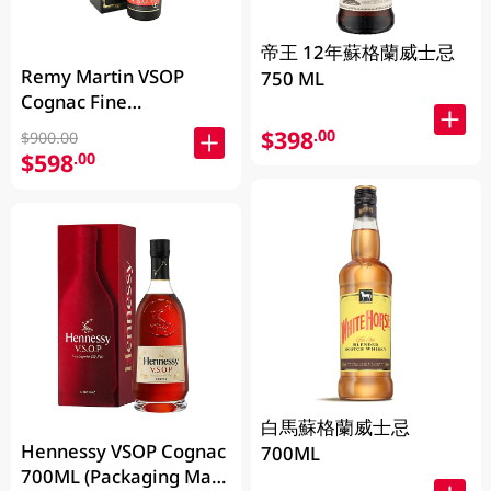
帝王 12年蘇格蘭威士忌
Remy Martin VSOP
750 ML
Cognac Fine
Champagne 700ML
$398
.00
$900.00
$598
.00
白馬蘇格蘭威士忌
Hennessy VSOP Cognac
700ML
700ML (Packaging May