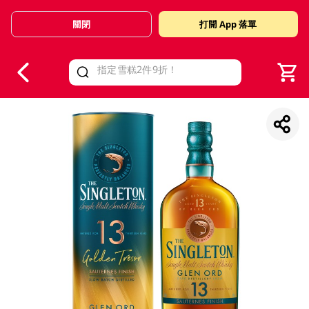
關閉
打開 App 落單
V
alid Until 30 June 2026