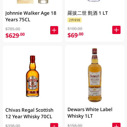
Johnnie Walker Age 18
羅拔二世 氈酒 1 LT
Years 75CL
2件$98
$100.00
$785.00
$69
.00
$629
.00
Dewars White Label
Chivas Regal Scottish
Whisky 1LT
12 Year Whisky 70CL
$158.00
$398.00