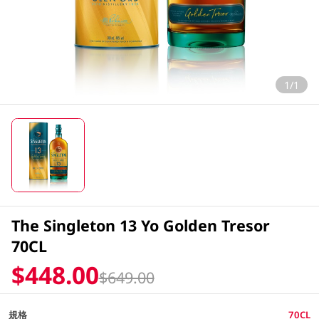
1/1
The Singleton 13 Yo Golden Tresor
70CL
$448.00
$649.00
規格
70CL