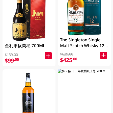
The Singleton Single
金利來拔蘭地 700ML
Malt Scotch Whisky 12
Years 700ML
$639.00
$139.00
$425
.00
$99
.00