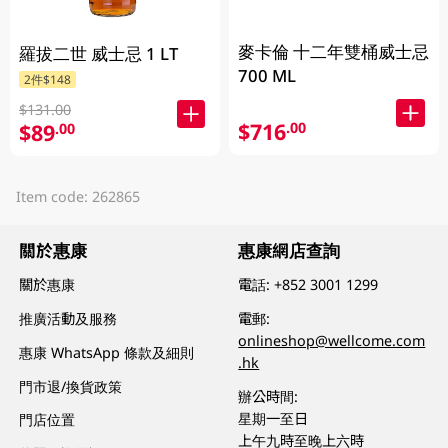
麥卡倫 十二年雙桶威士忌
羅拔二世 威士忌 1 LT
700 ML
2件$148
$131.00
$716
.00
$89
.00
Item code: 262865
關於惠康
惠康網店查詢
關於惠康
電話:
+852 3001 1299
推廣活動及服務
電郵:
onlineshop@wellcome.com
惠康 WhatsApp 條款及細則
.hk
門市退/換貨政策
辦公時間:
星期一至日
門店位置
上午九時至晚上六時