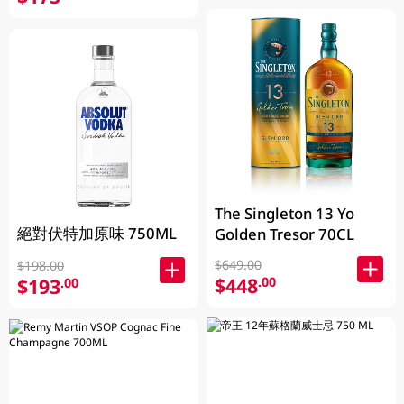
The Singleton 13 Yo
絕對伏特加原味 750ML
Golden Tresor 70CL
$649.00
$198.00
$448
.00
$193
.00