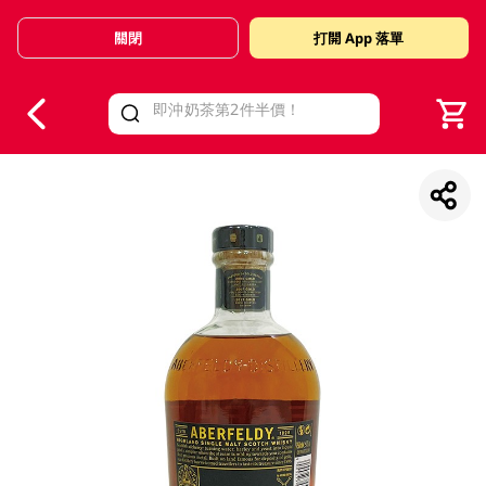
關閉
打開 App 落單
V
alid Until 30 June 2026