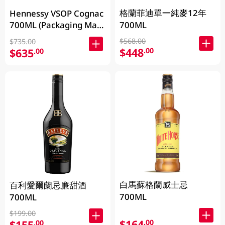
格蘭菲迪單一純麥12年
Hennessy VSOP Cognac
700ML (Packaging May
700ML
Vary )
$568.00
$735.00
$448
.00
$635
.00
白馬蘇格蘭威士忌
百利愛爾蘭忌廉甜酒
700ML
700ML
$199.00
$164
.00
$155
.00