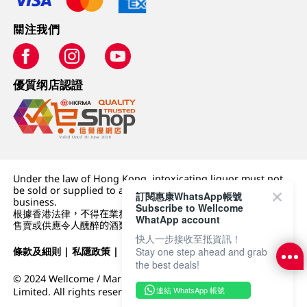
關注我們
優質纲店認證
Under the law of Hong Kong, intoxicating liquor must not
be sold or supplied to a minor (under 18) in the course of
訂閱惠康WhatsApp帳號
business.
Subscribe to Wellcome
根據香港法律，不得在業務過程中，向未成年人 (18 歲以下人士)
WhatApp account
售賣或供應令人醺醉的酒類。
快人一步接收至抵資訊！
Stay one step ahead and grab
條款及細則
|
私隱政策
|
DFI零售集團
the best deals!
© 2024 Wellcome / Market Place. The Dairy Farm Company
連結 WhatsApp 帳號
Limited. All rights reserved.