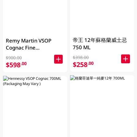
帝王 12年蘇格蘭威士忌
Remy Martin VSOP
750 ML
Cognac Fine
Champagne 700ML
$398.00
$900.00
$258
.00
$598
.00