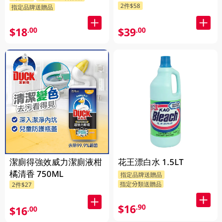
2件$58
指定品牌送贈品
$18
$39
.00
.00
潔廁得強效威力潔廁液柑
花王漂白水 1.5LT
橘清香 750ML
指定品牌送贈品
指定分類送贈品
2件$27
$16
.90
$16
.00