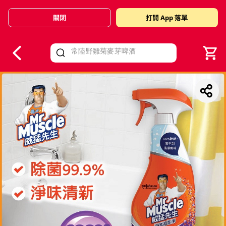
關閉
打開 App 落單
V
alid Until 30 June 2026