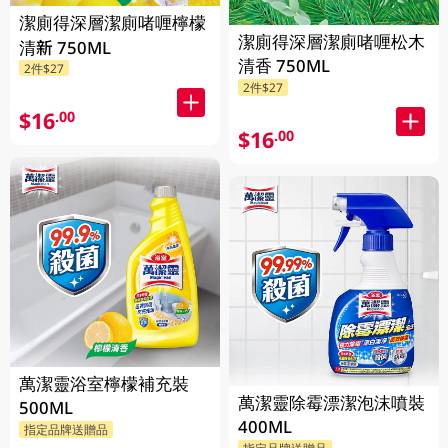
潔廁得深層潔廁啫喱檸檬
潔廁得深層潔廁啫喱松木
清新 750ML
清香 750ML
2件$27
2件$27
$16
.00
$16
.00
萬潔靈浴室檸檬補充裝
萬潔靈除霉漂潔泡沫噴裝
500ML
400ML
指定品牌送贈品
指定品牌送贈品