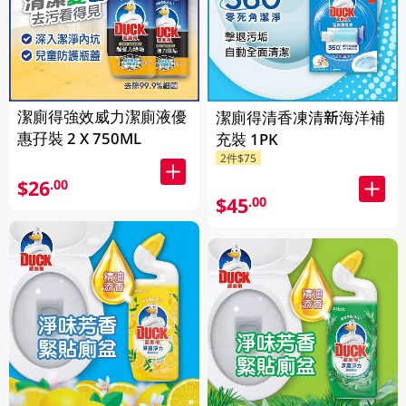
潔廁得強效威力潔廁液優
潔廁得清香凍清新海洋補
惠孖裝 2 X 750ML
充裝 1PK
2件$75
$26
.00
$45
.00