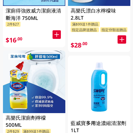
潔廁得強效威力潔廁液清
高樂氏漂白水檸檬味
2.8LT
新海洋 750ML
2件$27
滿$99送1件贈品
指定品牌送贈品
指定分類送贈品
$16
.00
$28
.00
高樂氏潔廁劑檸檬
藍威寶多用途濃縮清潔劑
500ML
1LT
2件$29
滿$99送1件贈品