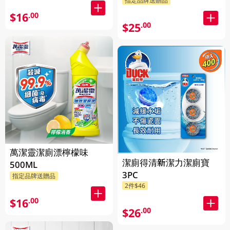
$16
.00
$25
.00
萬潔靈潔廁漂檸檬味
潔廁得清新潔力潔廁寶
500ML
3PC
指定品牌送贈品
2件$46
$16
.00
$26
.00