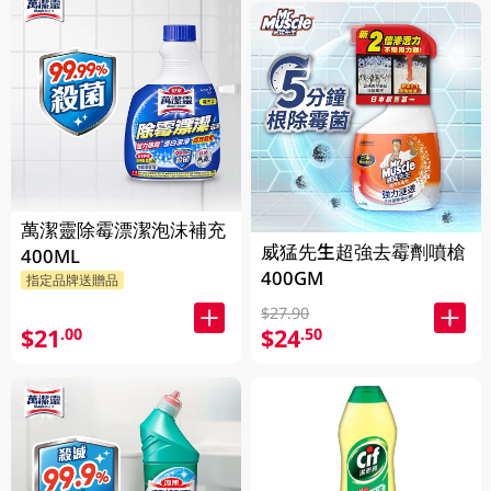
萬潔靈除霉漂潔泡沫補充
威猛先生超強去霉劑噴槍
400ML
400GM
指定品牌送贈品
$27.90
$21
$24
.00
.50