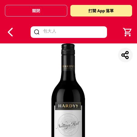
關閉
打開 App 落單
V
alid Until 30 June 2026