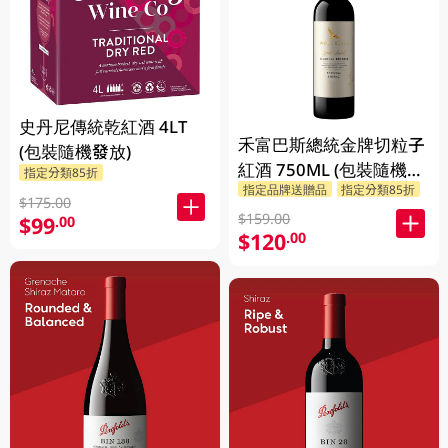
史丹尼傳統乾紅酒 4LT
禾富巴斯總統金牌切粒子
(包裝隨機發放)
紅酒 750ML (包裝隨機發
指定分類85折
指定品牌送贈品
指定分類85折
放)
$175.00
$159.00
$99
.00
$120
.00