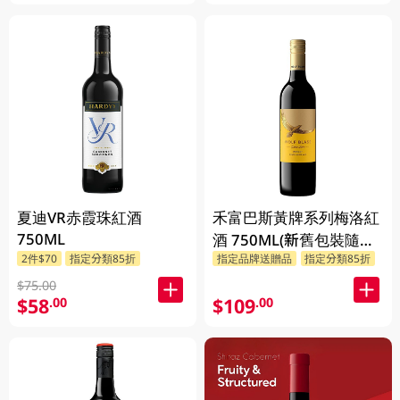
夏迪VR赤霞珠紅酒
禾富巴斯黃牌系列梅洛紅
750ML
酒 750ML(新舊包裝隨機
2件$70
指定分類85折
指定品牌送贈品
指定分類85折
發貨)
$75.00
$58
$109
.00
.00