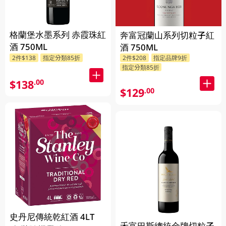
格蘭堡水墨系列 赤霞珠紅
奔富冠蘭山系列切粒子紅
酒 750ML
酒 750ML
2件$138
指定分類85折
2件$208
指定品牌9折
指定分類85折
$138
.00
$129
.00
史丹尼傳統乾紅酒 4LT
禾富巴斯總統金牌切粒子