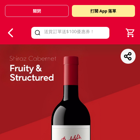
關閉
打開 App 落單
V
alid Until 30 June 2026