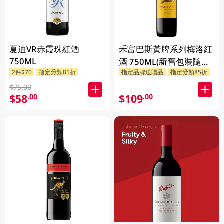
夏迪VR赤霞珠紅酒
禾富巴斯黃牌系列梅洛紅
750ML
酒 750ML(新舊包裝隨機
2件$70
指定分類85折
指定品牌送贈品
指定分類85折
發貨)
$75.00
$58
$109
.00
.00