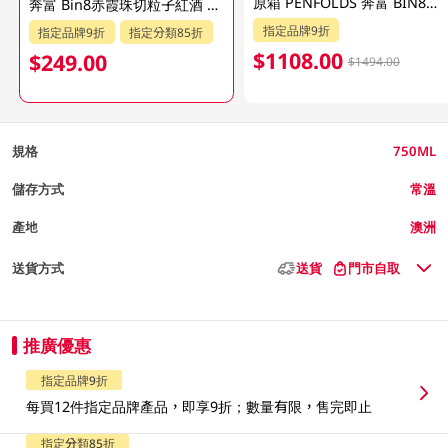
原箱 PENFOLDS 奔富 BIN8紅酒 6PC X 750ML
奔富 Bin8赤霞珠切粒子紅酒 750ML (包裝隨機發放)
指定品牌9折
指定品牌9折
指定分類85折
$1108.00
$249.00
$1494.00
規格
750ML
儲存方式
常溫
產地
澳洲
送貨方式
送貨
門市自取
推廣優惠
指定品牌9折
每買12件指定品牌產品，即享9折；數量有限，售完即止
指定分類85折