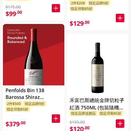
2件$208
指定品牌9折
$175.00
指定分類85折
$99
.00
$129
.00
Penfolds Bin 138
Barossa Shiraz
禾富巴斯總統金牌切粒子
Grenache Mataro
2件$500
指定品牌9折
紅酒 750ML (包裝隨機發
指定分類85折
750ML
指定品牌送贈品
指定分類85折
放)
$159.00
$379
.00
$120
.00