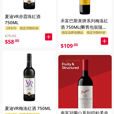
夏迪VR赤霞珠紅酒
禾富巴斯黃牌系列梅洛紅
750ML
酒 750ML(新舊包裝隨機
2件$70
指定分類85折
指定品牌送贈品
指定分類85折
發貨)
$75.00
$58
.00
$109
.00
夏迪VR梅洛紅酒 750ML
奔富冠蘭山系列切粒子赤