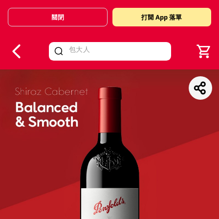
關閉
打開 App 落單
V
alid Until 30 June 2026