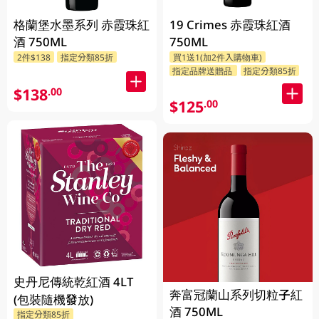
格蘭堡水墨系列 赤霞珠紅
19 Crimes 赤霞珠紅酒
酒 750ML
750ML
2件$138
指定分類85折
買1送1(加2件入購物車)
指定品牌送贈品
指定分類85折
$138
.00
$125
.00
史丹尼傳統乾紅酒 4LT
奔富冠蘭山系列切粒子紅
(包裝隨機發放)
酒 750ML
指定分類85折