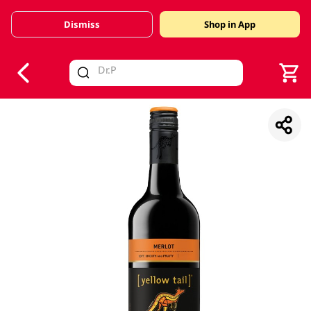
Dismiss
Shop in App
V
alid Until 30 June 2026