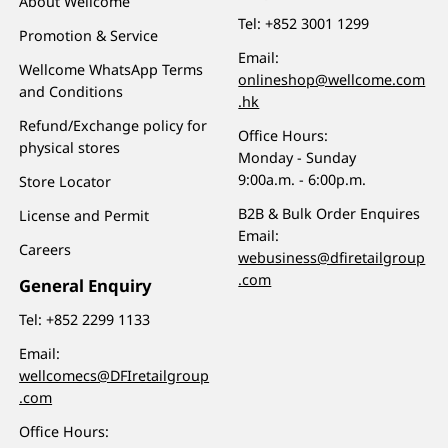
About Wellcome
Tel:
+852 3001 1299
Promotion & Service
Email:
Wellcome WhatsApp Terms
onlineshop@wellcome.com
and Conditions
.hk
Refund/Exchange policy for
Office Hours:
physical stores
Monday - Sunday
9:00a.m. - 6:00p.m.
Store Locator
B2B & Bulk Order Enquires
License and Permit
Email:
Careers
webusiness@dfiretailgroup
.com
General Enquiry
Tel:
+852 2299 1133
Email:
wellcomecs@DFIretailgroup
.com
Office Hours: