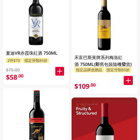
夏迪VR赤霞珠紅酒 750ML
禾富巴斯黃牌系列梅洛紅
2件$70
指定分類85折
酒 750ML(新舊包裝隨機發貨)
$75.00
指定品牌送贈品
指定分類85折
$58
.00
$109
.00