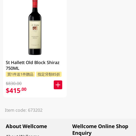
St Hallett Old Block Shiraz
750ML
買1件送1件贈品
指定分類85折
$830.00
$415
.00
Item code: 673202
About Wellcome
Wellcome Online Shop
Enquiry