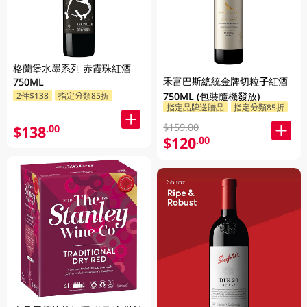
格蘭堡水墨系列 赤霞珠紅酒
禾富巴斯總統金牌切粒子紅酒
750ML
2件$138
指定分類85折
750ML (包裝隨機發放)
指定品牌送贈品
指定分類85折
$159.00
$138
.00
$120
.00