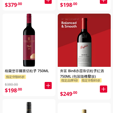
$379
$198
.00
.00
格蘭堡菲爾賽切粒子 750ML
奔富 Bin8赤霞珠切粒子紅酒
750ML (包裝隨機發放)
指定分類85折
指定品牌9折
指定分類85折
$380.00
$198
.00
$249
.00