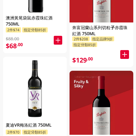
澳洲黃尾袋鼠赤霞珠紅酒
750ML
奔富冠蘭山系列切粒子赤霞珠
2件$74
指定分類85折
紅酒 750ML
$88.00
2件$208
指定品牌9折
$68
.00
指定分類85折
$129
.00
夏迪VR梅洛紅酒 750ML
2件$70
指定分類85折