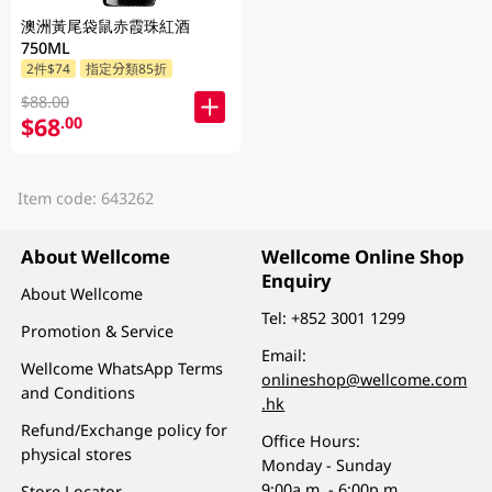
澳洲黃尾袋鼠赤霞珠紅酒
750ML
2件$74
指定分類85折
$88.00
$68
.00
Item code: 643262
About Wellcome
Wellcome Online Shop
Enquiry
About Wellcome
Tel:
+852 3001 1299
Promotion & Service
Email:
Wellcome WhatsApp Terms
onlineshop@wellcome.com
and Conditions
.hk
Refund/Exchange policy for
Office Hours:
physical stores
Monday - Sunday
9:00a.m. - 6:00p.m.
Store Locator