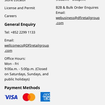
B2B & Bulk Order Enquires
License and Permit
Email:
Careers
webusiness@dfiretailgroup
.com
General Enquiry
Tel:
+852 2299 1133
Email:
wellcomecs@DFIretailgroup
.com
Office Hours:
Mon - Fri
9:00a.m. - 5:00p.m. (Closed
on Saturdays, Sundays, and
public holidays)
Payment Methods