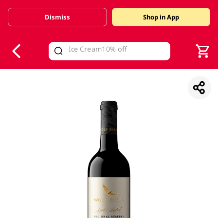
Dismiss
Shop in App
V
alid Until 30 June 2026