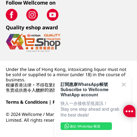
Follow Wellcome on
Quality eshop award
Under the law of Hong Kong, intoxicating liquor must not
be sold or supplied to a minor (under 18) in the course of
business.
訂閱惠康WhatsApp帳號
根據香港法律，不得在業務過程中，向未成年人 (18 歲以下人士)
Subscribe to Wellcome
售賣或供應令人醺醉的酒類。
WhatApp account
Terms & Conditions
|
Privacy Policy
|
DFI Retail Group
快人一步接收至抵資訊！
Stay one step ahead and grab
© 2024 Wellcome / Market Place. The Dairy Farm Company
the best deals!
Limited. All rights reserved.
連結 WhatsApp 帳號