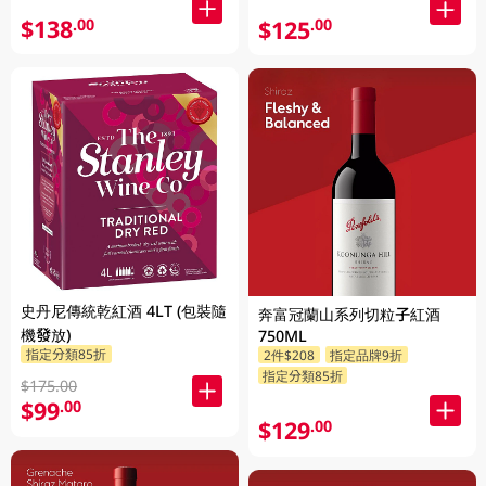
$138
.00
$125
.00
史丹尼傳統乾紅酒 4LT (包裝隨
奔富冠蘭山系列切粒子紅酒
機發放)
750ML
指定分類85折
2件$208
指定品牌9折
指定分類85折
$175.00
$99
.00
$129
.00