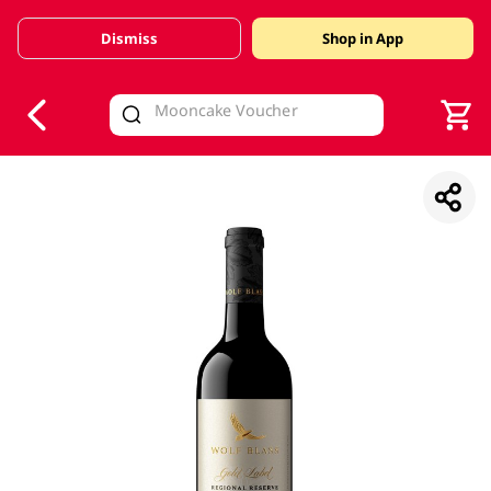
Dismiss
Shop in App
V
alid Until 30 June 2026