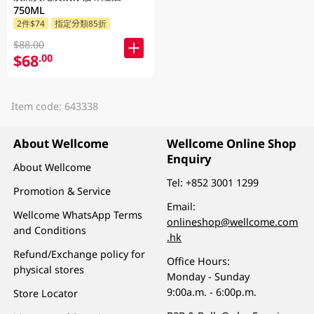
750ML
2件$74
指定分類85折
$88.00
$68
.00
Item code: 643338
About Wellcome
Wellcome Online Shop
Enquiry
About Wellcome
Tel:
+852 3001 1299
Promotion & Service
Email:
Wellcome WhatsApp Terms
onlineshop@wellcome.com
and Conditions
.hk
Refund/Exchange policy for
Office Hours:
physical stores
Monday - Sunday
9:00a.m. - 6:00p.m.
Store Locator