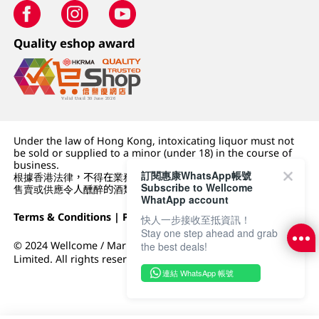
Quality eshop award
Under the law of Hong Kong, intoxicating liquor must not
be sold or supplied to a minor (under 18) in the course of
business.
訂閱惠康WhatsApp帳號
根據香港法律，不得在業務過程中，向未成年人 (18 歲以下人士)
Subscribe to Wellcome
售賣或供應令人醺醉的酒類。
WhatApp account
Terms & Conditions
|
Privacy Policy
|
DFI Retail Group
快人一步接收至抵資訊！
Stay one step ahead and grab
© 2024 Wellcome / Market Place. The Dairy Farm Company
the best deals!
Limited. All rights reserved.
連結 WhatsApp 帳號