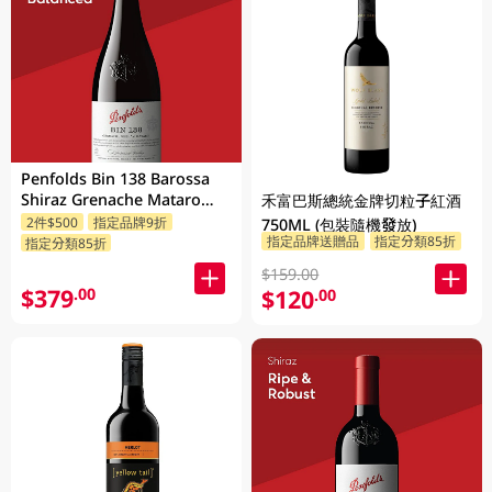
Penfolds Bin 138 Barossa
Shiraz Grenache Mataro
禾富巴斯總統金牌切粒子紅酒
750ML
2件$500
指定品牌9折
750ML (包裝隨機發放)
指定品牌送贈品
指定分類85折
指定分類85折
$159.00
$379
.00
$120
.00