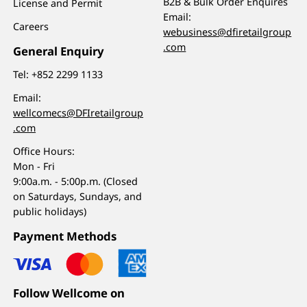
B2B & Bulk Order Enquires
License and Permit
Email:
Careers
webusiness@dfiretailgroup
.com
General Enquiry
Tel:
+852 2299 1133
Email:
wellcomecs@DFIretailgroup
.com
Office Hours:
Mon - Fri
9:00a.m. - 5:00p.m. (Closed
on Saturdays, Sundays, and
public holidays)
Payment Methods
Follow Wellcome on