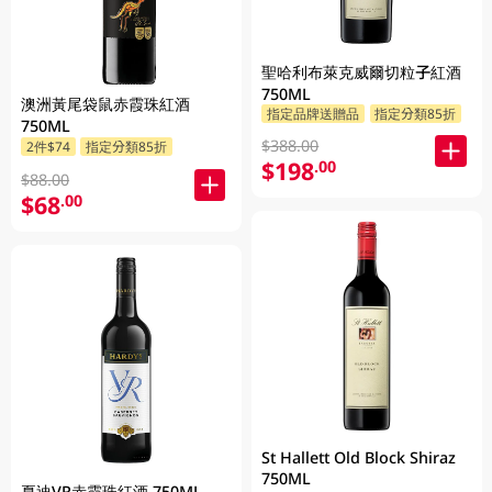
聖哈利布萊克威爾切粒子紅酒
750ML
澳洲黃尾袋鼠赤霞珠紅酒
指定品牌送贈品
指定分類85折
750ML
$388.00
2件$74
指定分類85折
$198
.00
$88.00
$68
.00
St Hallett Old Block Shiraz
750ML
夏迪VR赤霞珠紅酒 750ML