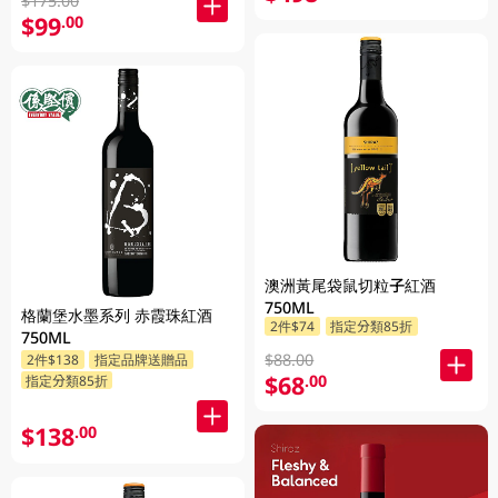
$175.00
$99
.00
澳洲黃尾袋鼠切粒子紅酒
750ML
格蘭堡水墨系列 赤霞珠紅酒
2件$74
指定分類85折
750ML
$88.00
2件$138
指定品牌送贈品
$68
.00
指定分類85折
$138
.00