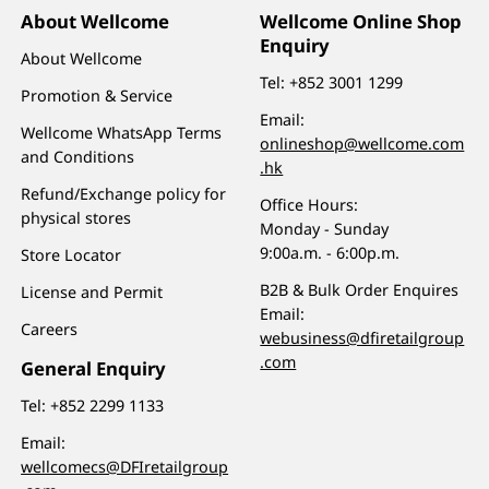
About Wellcome
Wellcome Online Shop
Enquiry
About Wellcome
Tel:
+852 3001 1299
Promotion & Service
Email:
Wellcome WhatsApp Terms
onlineshop@wellcome.com
and Conditions
.hk
Refund/Exchange policy for
Office Hours:
physical stores
Monday - Sunday
9:00a.m. - 6:00p.m.
Store Locator
B2B & Bulk Order Enquires
License and Permit
Email:
Careers
webusiness@dfiretailgroup
.com
General Enquiry
Tel:
+852 2299 1133
Email:
wellcomecs@DFIretailgroup