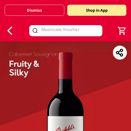
Dismiss
Shop in App
V
alid Until 30 June 2026