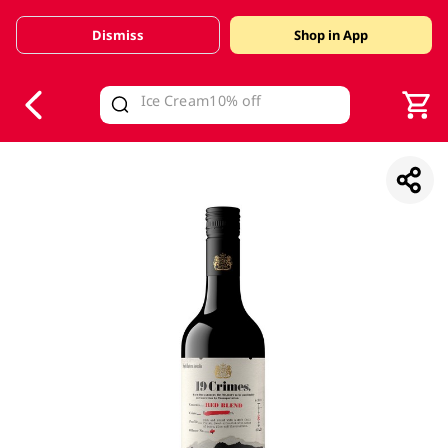
Dismiss
Shop in App
V
alid Until 30 June 2026