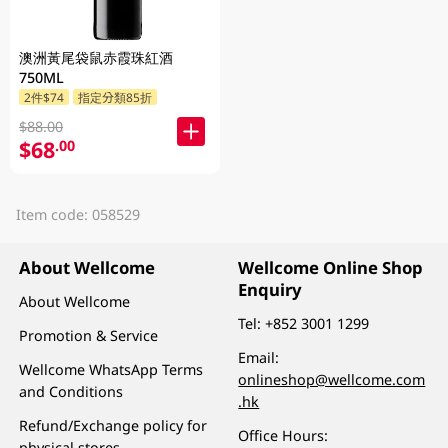
澳洲黃尾袋鼠赤霞珠紅酒
750ML
2件$74
指定分類85折
$88.00
$68
.00
Item code: 058529
About Wellcome
Wellcome Online Shop
Enquiry
About Wellcome
Tel:
+852 3001 1299
Promotion & Service
Email:
Wellcome WhatsApp Terms
onlineshop@wellcome.com
and Conditions
.hk
Refund/Exchange policy for
Office Hours:
physical stores