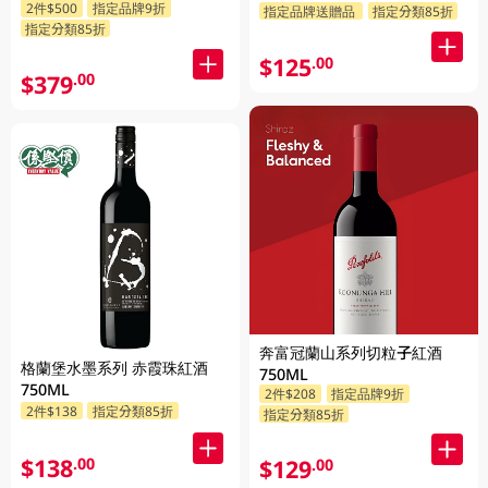
750ML
2件$500
指定品牌9折
指定品牌送贈品
指定分類85折
指定分類85折
$125
.00
$379
.00
奔富冠蘭山系列切粒子紅酒
格蘭堡水墨系列 赤霞珠紅酒
750ML
750ML
2件$208
指定品牌9折
2件$138
指定分類85折
指定分類85折
$138
.00
$129
.00