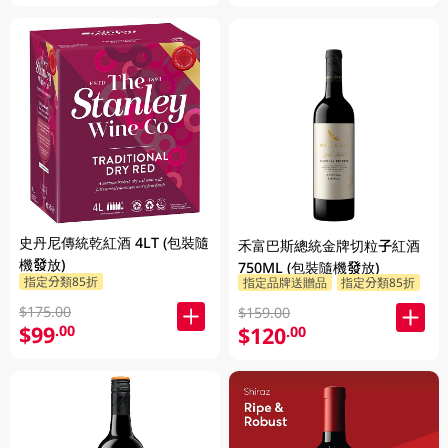
史丹尼傳統乾紅酒 4LT (包裝隨
禾富巴斯總統金牌切粒子紅酒
機發放)
750ML (包裝隨機發放)
指定分類85折
指定品牌送贈品
指定分類85折
$175.00
$159.00
$99
.00
$120
.00