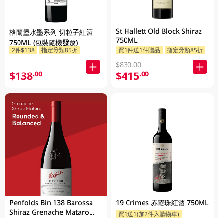
St Hallett Old Block Shiraz
格蘭堡水墨系列 切粒子紅酒
750ML
750ML (包裝隨機發放)
2件$138
指定分類85折
買1件送1件贈品
指定分類85折
$830.00
$138
$415
.00
.00
Penfolds Bin 138 Barossa
19 Crimes 赤霞珠紅酒 750ML
Shiraz Grenache Mataro
買1送1(加2件入購物車)