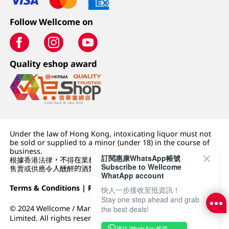
Follow Wellcome on
Quality eshop award
Under the law of Hong Kong, intoxicating liquor must not
be sold or supplied to a minor (under 18) in the course of
business.
訂閱惠康WhatsApp帳號
根據香港法律，不得在業務過程中，向未成年人 (18 歲以下人士)
Subscribe to Wellcome
售賣或供應令人醺醉的酒類。
WhatApp account
Terms & Conditions
|
Privacy Policy
|
DFI Retail Group
快人一步接收至抵資訊！
Stay one step ahead and grab
© 2024 Wellcome / Market Place. The Dairy Farm Company
the best deals!
Limited. All rights reserved.
連結 WhatsApp 帳號