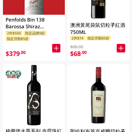
Penfolds Bin 138
澳洲黃尾袋鼠切粒子紅酒
Barossa Shiraz
750ML
Grenache Mataro
2件$500
指定品牌9折
2件$74
指定分類85折
指定分類85折
750ML
$88.00
$379
$68
.00
.00
格蘭堡水墨系列 赤霞珠紅
聖哈利布萊克威爾切粒子