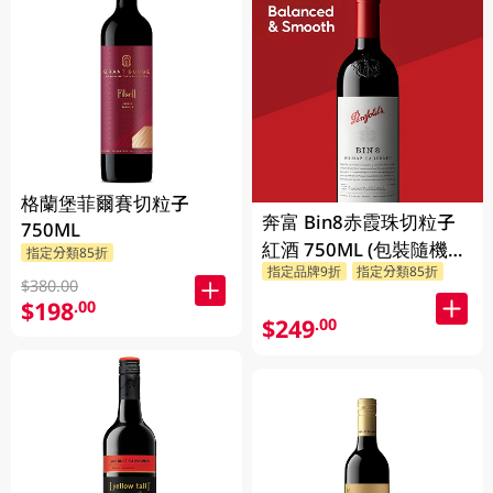
格蘭堡菲爾賽切粒子
奔富 Bin8赤霞珠切粒子
750ML
紅酒 750ML (包裝隨機發
指定分類85折
指定品牌9折
指定分類85折
放)
$380.00
$198
.00
$249
.00