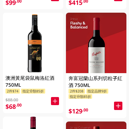
$99
$415
.00
.00
澳洲黃尾袋鼠梅洛紅酒
奔富冠蘭山系列切粒子紅
750ML
酒 750ML
2件$74
指定分類85折
2件$208
指定品牌9折
指定分類85折
$88.00
$68
.00
$129
.00