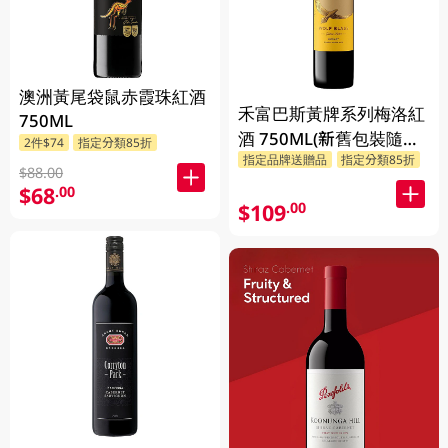
澳洲黃尾袋鼠赤霞珠紅酒
禾富巴斯黃牌系列梅洛紅
750ML
酒 750ML(新舊包裝隨機
2件$74
指定分類85折
指定品牌送贈品
指定分類85折
發貨)
$88.00
$68
.00
$109
.00