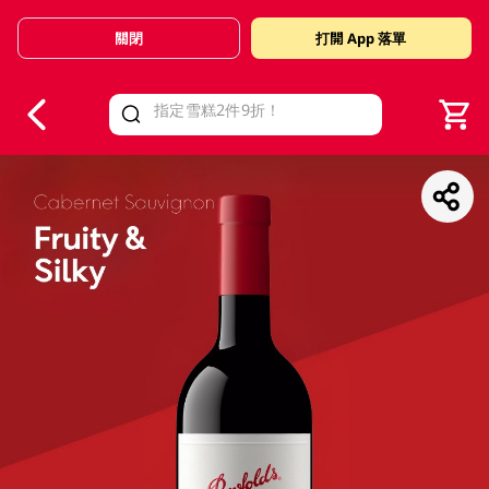
關閉
打開 App 落單
V
alid Until 30 June 2026