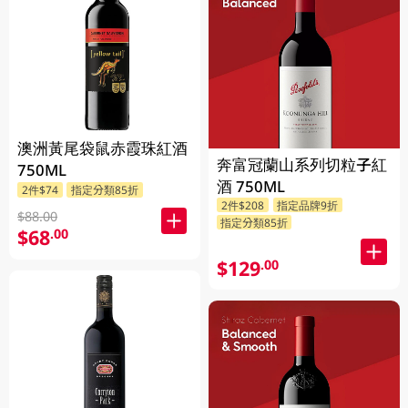
澳洲黃尾袋鼠赤霞珠紅酒
奔富冠蘭山系列切粒子紅
750ML
酒 750ML
2件$74
指定分類85折
2件$208
指定品牌9折
$88.00
指定分類85折
$68
.00
$129
.00