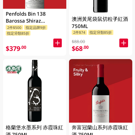
Penfolds Bin 138
澳洲黃尾袋鼠切粒子紅酒
Barossa Shiraz
750ML
Grenache Mataro
2件$500
指定品牌9折
2件$74
指定分類85折
指定分類85折
750ML
$88.00
$379
$68
.00
.00
格蘭堡水墨系列 赤霞珠紅
奔富冠蘭山系列赤霞珠紅
酒 750ML
酒 750ML